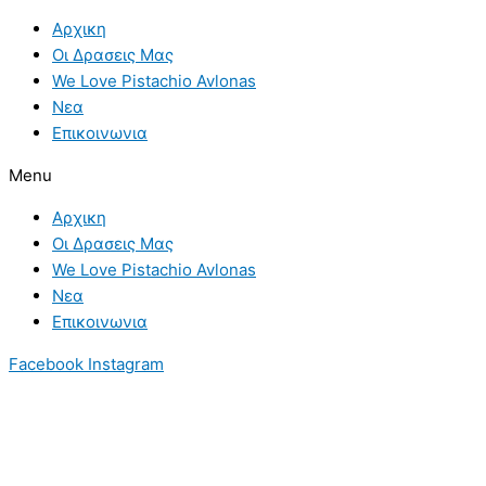
Skip
Πώς
Αρχικη
to
φωτεινότητα
Οι Δρασεις Μας
content
και
We Love Pistachio Avlonas
νερό
Νεα
επηρεάζουν
Επικοινωνια
την
ποιότητα
Menu
ελαιολάδου
Αρχικη
Οι Δρασεις Μας
We Love Pistachio Avlonas
Νεα
Επικοινωνια
Facebook
Instagram