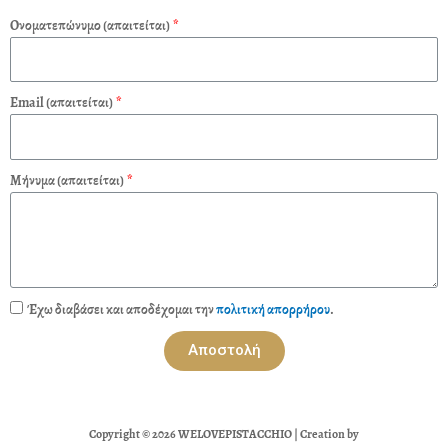
b
a
o
g
Ονοματεπώνυμο (απαιτείται)
o
r
k
a
m
Email (απαιτείται)
Μήνυμα (απαιτείται)
Έχω διαβάσει και αποδέχομαι την
πολιτική απορρήρου
.
Αποστολή
Copyright © 2026 WELOVEPISTACCHIO | Creation by