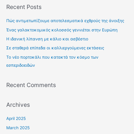
a
Recent Posts
r
c
Πώς αντιμετωπίζουμε αποτελεσματικά εχθρούς της άνοιξης
h
Ένας γαλακτοκομικός κολοσσός γεννιέται στην Ευρώπη
f
Η ιδανική λίπανση με κάλιο και ασβέστιο
o
Σε σταθερά επίπεδα οι καλλιεργούμενες εκτάσεις
r
Το νέο πορτοκάλι που κατακτά τον κόσμο των
:
εσπεριδοειδών
Recent Comments
Archives
April 2025
March 2025