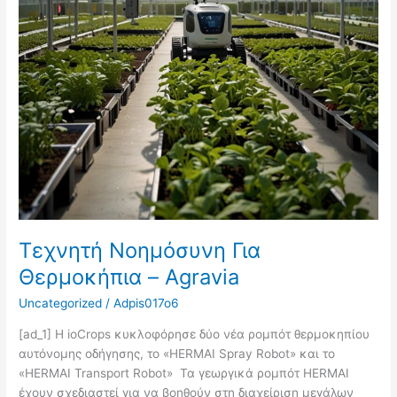
Τεχνητή Νοημόσυνη Για
Θερμοκήπια – Agravia
Uncategorized
/
Adpis017o6
[ad_1] Η ioCrops κυκλοφόρησε δύο νέα ρομπότ θερμοκηπίου
αυτόνομης οδήγησης, το «HERMAI Spray Robot» και το
«HERMAI Transport Robot» Τα γεωργικά ρομπότ HERMAI
έχουν σχεδιαστεί για να βοηθούν στη διαχείριση μεγάλων