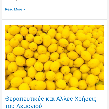
Read More »
Θεραπευτικές
και
Αλλες
Χρήσεις
του
Λεμονιού
Θεραπευτικές και Αλλες Χρήσεις
του Λεμονιού