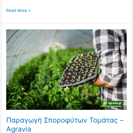
Read More »
Παραγωγή
Σποροφύτων
Τομάτας
–
Agravia
Παραγωγή Σποροφύτων Τομάτας –
Agravia