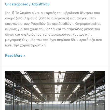
Uncategorized
/
Adpis017o6
[ad_1] Το λεμόνι είναι ο καρπός του υβριδικού δέντρου που
ονομάζεται λεμονιά (Κιτρέα η λεμονέα) και ανήκει στην
οικογένεια των Ρουτιδών (εσπεριδοειδών). Χρησιμοποιείται
κυρίως για τον χυμό του, αλλά και το σαρκώδες μέρος του
όπως και ο φλοιός του χρησιμοποιούνται κυρίως στην
μαγειρική Ο χυμός του περιέχει περίπου 5% κιτρικό οξύ που
δίνει την χαρακτηριστική
Read More »
Τεχνητή
Νοημόσυνη
Για
Θερμοκήπια
–
Agravia