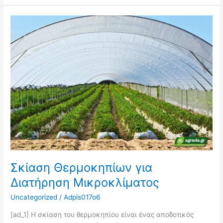
Σκίαση
Θερμοκηπίων
για
Διατήρηση
Μικροκλίματος
Σκίαση Θερμοκηπίων για
Διατήρηση Μικροκλίματος
Uncategorized
/
Adpis017o6
[ad_1] Η σκίαση του θερμοκηπίου είναι ένας αποδοτικός