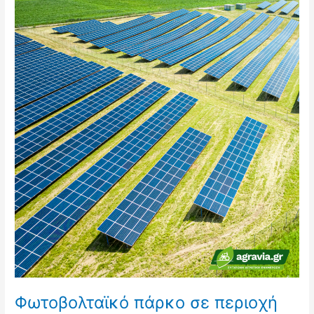
Φωτοβολταϊκό
πάρκο
σε
περιοχή
βόσκησης
12.000
πρόβατων
στον
Τύρναβο
Φωτοβολταϊκό πάρκο σε περιοχή