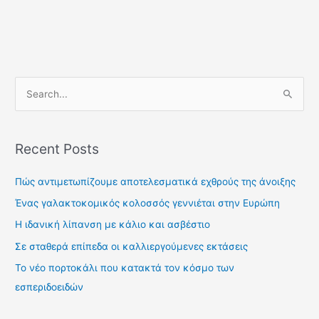
S
e
a
Recent Posts
r
c
Πώς αντιμετωπίζουμε αποτελεσματικά εχθρούς της άνοιξης
h
Ένας γαλακτοκομικός κολοσσός γεννιέται στην Ευρώπη
f
Η ιδανική λίπανση με κάλιο και ασβέστιο
o
Σε σταθερά επίπεδα οι καλλιεργούμενες εκτάσεις
r
Το νέο πορτοκάλι που κατακτά τον κόσμο των
:
εσπεριδοειδών