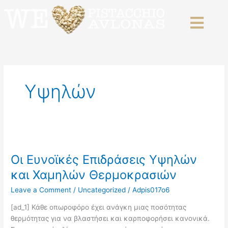
Skip
to
content
Υψηλών
Οι
Ευνοϊκές
Οι Ευνοϊκές Επιδράσεις Υψηλών
Επιδράσεις
Υψηλών
και Χαμηλών Θερμοκρασιών
και
Leave a Comment
/
Uncategorized
/
Adpis017o6
Χαμηλών
Θερμοκρασιών
[ad_1] Κάθε οπωροφόρο έχει ανάγκη μιας ποσότητας
θερμότητας για να βλαστήσει και καρποφορήσει κανονικά.