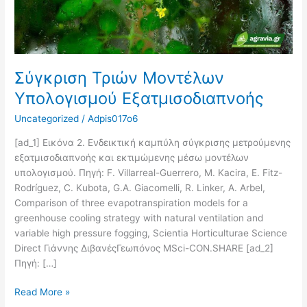
Σύγκριση Τριών Μοντέλων
Υπολογισμού Εξατμισοδιαπνοής
Uncategorized
/
Adpis017o6
[ad_1] Εικόνα 2. Ενδεικτική καμπύλη σύγκρισης μετρούμενης
εξατμισοδιαπνοής και εκτιμώμενης μέσω μοντέλων
υπολογισμού. Πηγή: F. Villarreal-Guerrero, M. Kacira, E. Fitz-
Rodríguez, C. Kubota, G.A. Giacomelli, R. Linker, A. Arbel,
Comparison of three evapotranspiration models for a
greenhouse cooling strategy with natural ventilation and
variable high pressure fogging, Scientia Horticulturae Science
Direct Γιάννης ΔιβανέςΓεωπόνος MSci-CON.SHARE [ad_2]
Πηγή: […]
Read More »