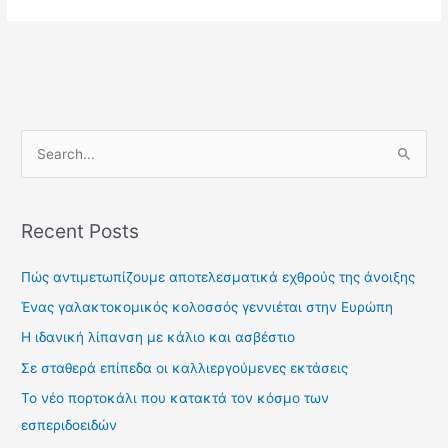
S
e
a
Recent Posts
r
c
Πώς αντιμετωπίζουμε αποτελεσματικά εχθρούς της άνοιξης
h
Ένας γαλακτοκομικός κολοσσός γεννιέται στην Ευρώπη
f
Η ιδανική λίπανση με κάλιο και ασβέστιο
o
Σε σταθερά επίπεδα οι καλλιεργούμενες εκτάσεις
r
Το νέο πορτοκάλι που κατακτά τον κόσμο των
:
εσπεριδοειδών