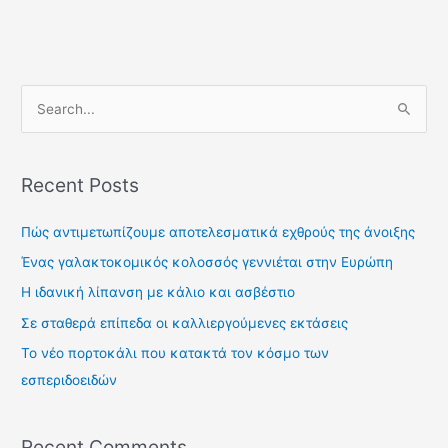
S
e
a
Recent Posts
r
c
Πώς αντιμετωπίζουμε αποτελεσματικά εχθρούς της άνοιξης
h
Ένας γαλακτοκομικός κολοσσός γεννιέται στην Ευρώπη
f
Η ιδανική λίπανση με κάλιο και ασβέστιο
o
Σε σταθερά επίπεδα οι καλλιεργούμενες εκτάσεις
r
Το νέο πορτοκάλι που κατακτά τον κόσμο των
:
εσπεριδοειδών
Recent Comments