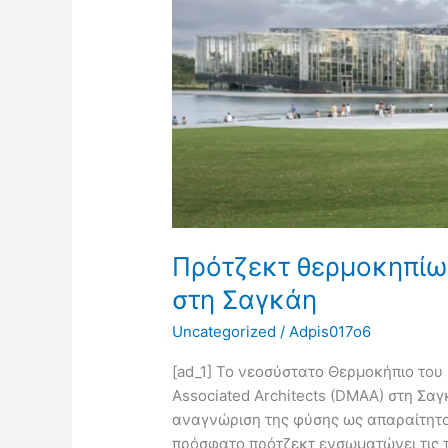
Πρότζεκτ θερμοκηπίω
στη Σαγκάη
Uncategorized
/
Adpis017o6
[ad_1] Το νεοσύστατο Θερμοκήπιο του
Associated Architects (DMAA) στη Σα
αναγνώριση της φύσης ως απαραίτητο 
πρόσφατο πρότζεκτ ενσωματώνει τις τ