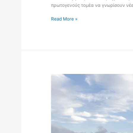
πρωτογενούς τομέα να γνωρίσουν νέ
Read More »
Πρότζεκτ
θερμοκηπίων
μηδενικής
κατανάλωσης
στη
Σαγκάη