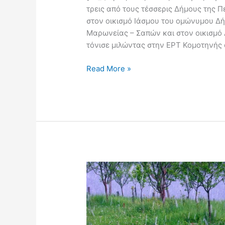
τρεις από τους τέσσερις Δήμους της Π
στον οικισμό Ιάσμου του ομώνυμου Δ
Μαρωνείας – Σαπών και στον οικισμ
τόνισε μιλώντας στην ΕΡΤ Κομοτηνής
Read More »
Χαλάζι
ήρθε
να
αποτελειώσει
ό,τι