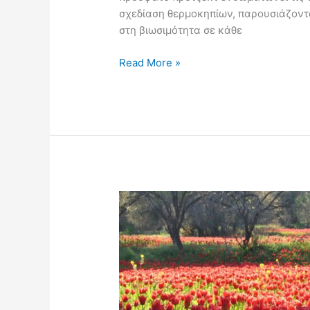
σχεδίαση θερμοκηπίων, παρουσιάζοντα
στη βιωσιμότητα σε κάθε
Read More »
Το
κόκκινο
χαλί
από
άγριες
τουλίπες
στη