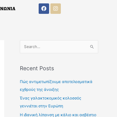
F
I
ΙΝΩΝΙΑ
a
n
c
s
e
t
b
a
o
g
F
I
o
r
Α
ΕΠΙΚΟΙΝΩΝΙΑ
a
n
k
a
c
s
m
S
e
t
b
a
e
o
g
a
o
r
Recent Posts
k
a
r
m
c
Πώς αντιμετωπίζουμε αποτελεσματικά
h
εχθρούς της άνοιξης
f
Ένας γαλακτοκομικός κολοσσός
o
γεννιέται στην Ευρώπη
r
Η ιδανική λίπανση με κάλιο και ασβέστιο