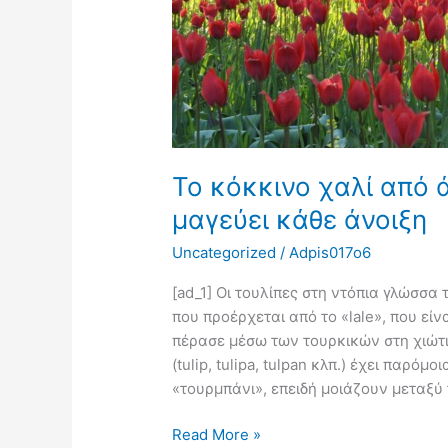
Χίο
μαγεύει
κάθε
άνοιξη
Το κόκκινο χαλί από ά
μαγεύει κάθε άνοιξη
Uncategorized
/
Adpis017o6
[ad_1] Οι τουλίπες στη ντόπια γλώσσα
που προέρχεται από το «lale», που είν
πέρασε μέσω των τουρκικών στη χιώτι
(tulip, tulipa, tulpan κλπ.) έχει παρό
«τουρμπάνι», επειδή μοιάζουν μεταξύ
Read More »