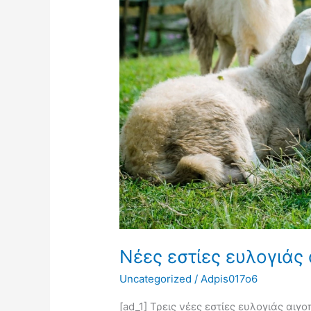
στη
Ροδόπη
Νέες εστίες ευλογιάς
Uncategorized
/
Adpis017o6
[ad_1] Τρεις νέες εστίες ευλογιάς αι