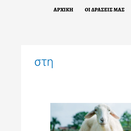
Skip
ΑΡΧΙΚΗ
ΟΙ ΔΡΑΣΕΙΣ ΜΑΣ
to
content
ΑΡΧΙΚΗ
Ο
στη
Νέες
εστίες
ευλογιάς
αιγοπροβάτων