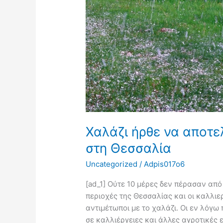
άφησε
ο
παγετός
στη
Θεσσαλία
Χαλάζι ήρθε να αποτε
στη Θεσσαλία
Uncategorized
/
Adpis017o6
[ad_1] Ούτε 10 μέρες δεν πέρασαν απ
περιοχές της Θεσσαλίας και οι καλλι
αντιμέτωποι με το χαλάζι. Οι εν λόγω
σε καλλιέργειες και άλλες αγροτικές 