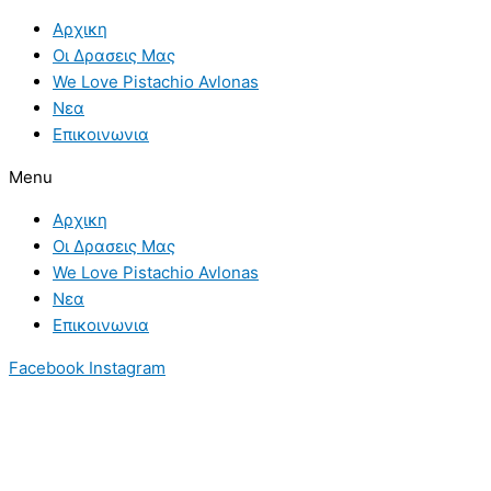
Skip
To
Αρχικη
to
“ροζ”
Οι Δρασεις Μας
content
ταξίδι
We Love Pistachio Avlonas
του
Νεα
Μάρτη
Επικοινωνια
στις
ανθισμένες
Menu
ροδακινιές
Αρχικη
Οι Δρασεις Μας
We Love Pistachio Avlonas
Νεα
Επικοινωνια
Facebook
Instagram