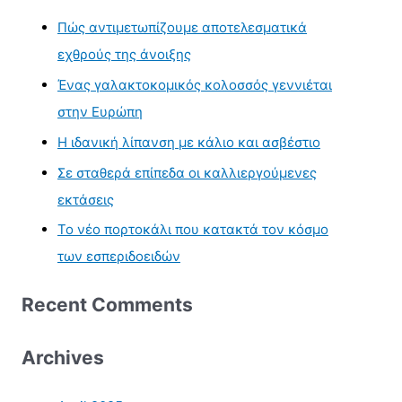
Πώς αντιμετωπίζουμε αποτελεσματικά
εχθρούς της άνοιξης
Ένας γαλακτοκομικός κολοσσός γεννιέται
στην Ευρώπη
Η ιδανική λίπανση με κάλιο και ασβέστιο
Σε σταθερά επίπεδα οι καλλιεργούμενες
εκτάσεις
Το νέο πορτοκάλι που κατακτά τον κόσμο
των εσπεριδοειδών
Recent Comments
Archives