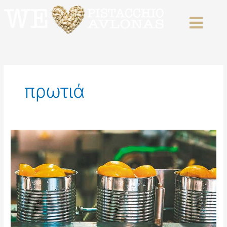
Skip
to
content
πρωτιά
Ροδάκινο:
Παγκόσμια
πρωτιά
για
την
Ελλάδα
–
Στην
κορυφή