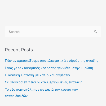
S
e
a
Recent Posts
r
c
Πώς αντιμετωπίζουμε αποτελεσματικά εχθρούς της άνοιξης
h
Ένας γαλακτοκομικός κολοσσός γεννιέται στην Ευρώπη
f
Η ιδανική λίπανση με κάλιο και ασβέστιο
o
Σε σταθερά επίπεδα οι καλλιεργούμενες εκτάσεις
r
Το νέο πορτοκάλι που κατακτά τον κόσμο των
:
εσπεριδοειδών