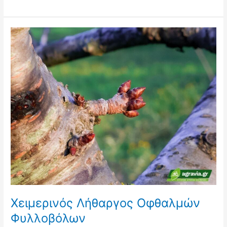
Χειμερινός
Λήθαργος
Οφθαλμών
Φυλλοβόλων
Χειμερινός Λήθαργος Οφθαλμών
Φυλλοβόλων