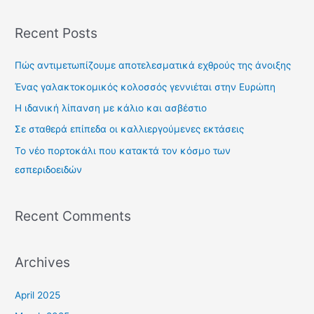
e
a
Recent Posts
r
c
Πώς αντιμετωπίζουμε αποτελεσματικά εχθρούς της άνοιξης
h
Ένας γαλακτοκομικός κολοσσός γεννιέται στην Ευρώπη
f
Η ιδανική λίπανση με κάλιο και ασβέστιο
o
Σε σταθερά επίπεδα οι καλλιεργούμενες εκτάσεις
r
Το νέο πορτοκάλι που κατακτά τον κόσμο των
:
εσπεριδοειδών
Recent Comments
Archives
April 2025