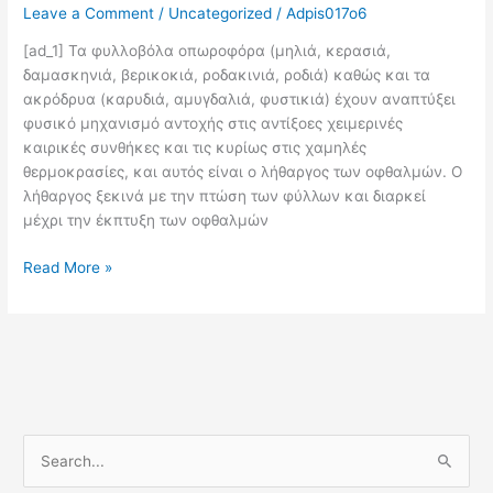
Leave a Comment
/
Uncategorized
/
Adpis017o6
[ad_1] Τα φυλλοβόλα οπωροφόρα (μηλιά, κερασιά,
δαμασκηνιά, βερικοκιά, ροδακινιά, ροδιά) καθώς και τα
ακρόδρυα (καρυδιά, αμυγδαλιά, φυστικιά) έχουν αναπτύξει
φυσικό μηχανισμό αντοχής στις αντίξοες χειμερινές
καιρικές συνθήκες και τις κυρίως στις χαμηλές
θερμοκρασίες, και αυτός είναι ο λήθαργος των οφθαλμών. Ο
λήθαργος ξεκινά με την πτώση των φύλλων και διαρκεί
μέχρι την έκπτυξη των οφθαλμών
Read More »
S