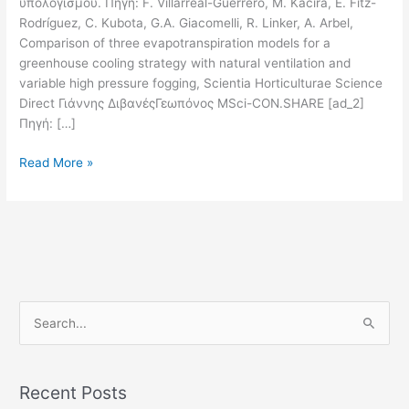
υπολογισμού. Πηγή: F. Villarreal-Guerrero, M. Kacira, E. Fitz-
Rodríguez, C. Kubota, G.A. Giacomelli, R. Linker, A. Arbel,
Comparison of three evapotranspiration models for a
greenhouse cooling strategy with natural ventilation and
variable high pressure fogging, Scientia Horticulturae Science
Direct Γιάννης ΔιβανέςΓεωπόνος MSci-CON.SHARE [ad_2]
Πηγή: […]
Read More »
S
e
a
Recent Posts
r