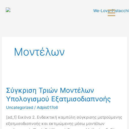
Skip
to
content
Μοντέλων
Σύγκριση
Τριών
Σύγκριση Τριών Μοντέλων
Μοντέλων
Υπολογισμού
Υπολογισμού Εξατμισοδιαπνοής
Εξατμισοδιαπνοής
Uncategorized
/
Adpis017o6
[ad_1] Εικόνα 2. Ενδεικτική καμπύλη σύγκρισης μετρούμενης
εξατμισοδιαπνοής και εκτιμώμενης μέσω μοντέλων