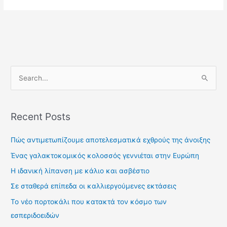
S
e
a
Recent Posts
r
c
Πώς αντιμετωπίζουμε αποτελεσματικά εχθρούς της άνοιξης
h
Ένας γαλακτοκομικός κολοσσός γεννιέται στην Ευρώπη
f
Η ιδανική λίπανση με κάλιο και ασβέστιο
o
Σε σταθερά επίπεδα οι καλλιεργούμενες εκτάσεις
r
Το νέο πορτοκάλι που κατακτά τον κόσμο των
:
εσπεριδοειδών