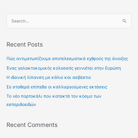
S
e
a
Recent Posts
r
c
Πώς αντιμετωπίζουμε αποτελεσματικά εχθρούς της άνοιξης
h
Ένας γαλακτοκομικός κολοσσός γεννιέται στην Ευρώπη
f
Η ιδανική λίπανση με κάλιο και ασβέστιο
o
Σε σταθερά επίπεδα οι καλλιεργούμενες εκτάσεις
r
Το νέο πορτοκάλι που κατακτά τον κόσμο των
:
εσπεριδοειδών
Recent Comments