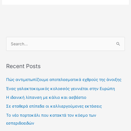
S
e
a
Recent Posts
r
c
Πώς αντιμετωπίζουμε αποτελεσματικά εχθρούς της άνοιξης
h
Ένας γαλακτοκομικός κολοσσός γεννιέται στην Ευρώπη
f
Η ιδανική λίπανση με κάλιο και ασβέστιο
o
Σε σταθερά επίπεδα οι καλλιεργούμενες εκτάσεις
r
Το νέο πορτοκάλι που κατακτά τον κόσμο των
:
εσπεριδοειδών