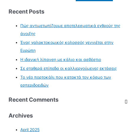
Recent Posts
Πώς αντιμετωπίζουμε αποτελεσματικά εχθρούς της
άνοιξης
Ένας γαλακτοκομικός κολοσσός γεννιέται στην
Ευρώπη
Η ιδανική λίπανση με κάλιο και ασβέστιο
Σε σταθερά επίπεδα οι καλλιεργούμενες εκτάσεις
Το νέο πορτοκάλι που κατακτά τον κόσμο των
εσπεριδοειδών
Recent Comments
Archives
April 2025