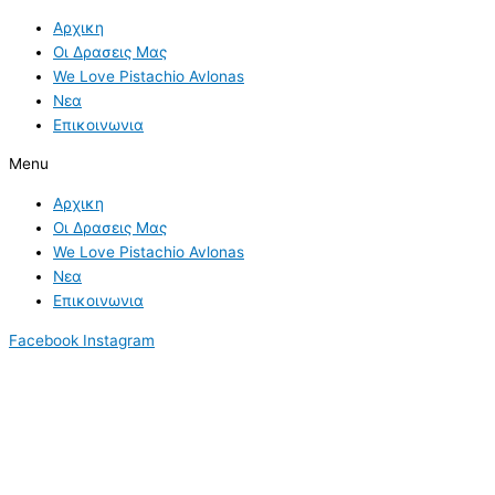
Skip
Ρεκόρ
S
Αρχικη
to
εξαγωγών
e
Οι Δρασεις Μας
content
ακτινιδίου
a
We Love Pistachio Avlonas
–
Νεα
r
Πάνω
Επικοινωνια
από
c
200.000
h
Menu
τόνοι
f
Αρχικη
σε
o
Οι Δρασεις Μας
7
r
We Love Pistachio Avlonas
μήνες
Νεα
:
Επικοινωνια
Facebook
Instagram