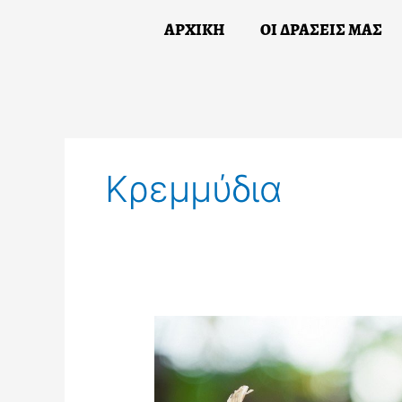
Skip
ΑΡΧΙΚΗ
ΟΙ ΔΡΑΣΕΙΣ ΜΑΣ
to
content
ΑΡΧΙΚΗ
Ο
Κρεμμύδια
Κόκκινα
και
Λευκά
Κρεμμύδια: