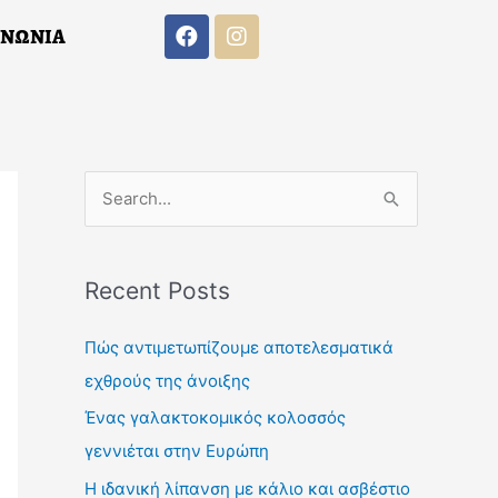
F
I
ΙΝΩΝΙΑ
a
n
c
s
e
t
b
a
o
g
F
I
o
r
Α
ΕΠΙΚΟΙΝΩΝΙΑ
a
n
k
a
c
s
m
S
e
t
b
a
e
o
g
a
o
r
Recent Posts
k
a
r
m
c
Πώς αντιμετωπίζουμε αποτελεσματικά
h
εχθρούς της άνοιξης
f
Ένας γαλακτοκομικός κολοσσός
o
γεννιέται στην Ευρώπη
r
Η ιδανική λίπανση με κάλιο και ασβέστιο