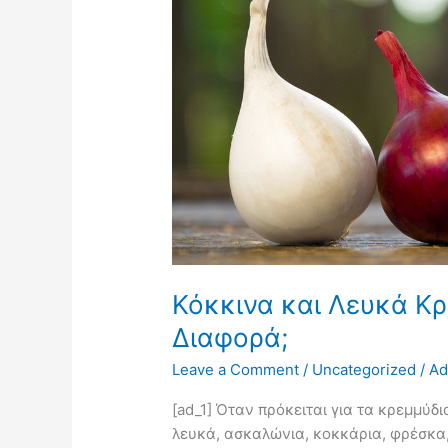
Υπάρχει
Κάποια
Διαφορά;
Κόκκινα και Λευκά Κρ
Διαφορά;
Leave a Comment
/
Uncategorized
/
Ad
[ad_1] Όταν πρόκειται για τα κρεμμύδι
λευκά, ασκαλώνια, κοκκάρια, φρέσκα,