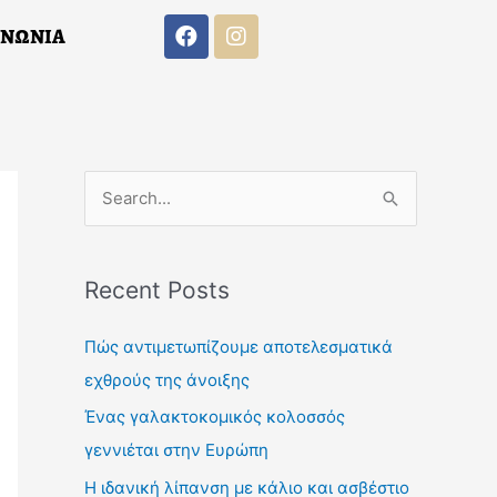
F
I
ΙΝΩΝΙΑ
a
n
c
s
e
t
b
a
o
g
F
I
o
r
Α
ΕΠΙΚΟΙΝΩΝΙΑ
a
n
k
a
c
s
m
S
e
t
b
a
e
o
g
a
o
r
Recent Posts
k
a
r
m
c
Πώς αντιμετωπίζουμε αποτελεσματικά
h
εχθρούς της άνοιξης
f
Ένας γαλακτοκομικός κολοσσός
o
γεννιέται στην Ευρώπη
r
Η ιδανική λίπανση με κάλιο και ασβέστιο