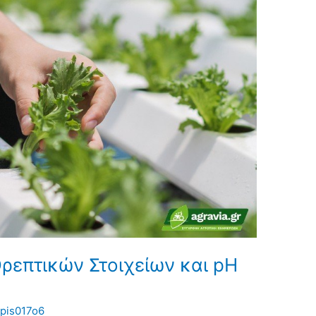
ρεπτικών Στοιχείων και pH
pis017o6