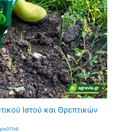
τικού Ιστού και Θρεπτικών
pis017o6