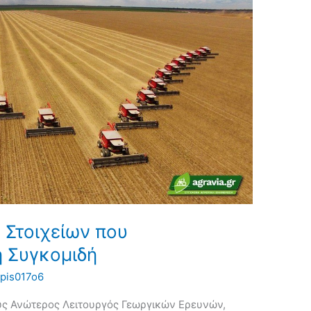
 Στοιχείων που
η Συγκομιδή
pis017o6
ους Ανώτερος Λειτουργός Γεωργικών Ερευνών,