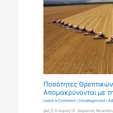
Απομακρύνονται
με
τη
Συγκομιδή
Ποσότητες Θρεπτικών
Απομακρύνονται με τ
Leave a Comment
/
Uncategorized
/
Ad
[ad_1] Ο κύριος Dr. Δαμιανός Νεοκλέ