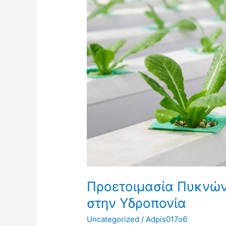
στην
Υδροπονία
Προετοιμασία Πυκνώ
στην Υδροπονία
Uncategorized
/
Adpis017o6