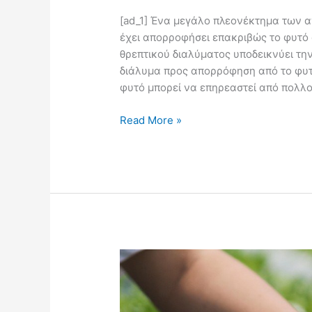
[ad_1] Ένα μεγάλο πλεονέκτημα των αν
έχει απορροφήσει επακριβώς το φυτό 
θρεπτικού διαλύματος υποδεικνύει την
διάλυμα προς απορρόφηση από το φυτ
φυτό μπορεί να επηρεαστεί από πολλ
Read More »
Υδροπονία:
Έλεγχος
Θρεπτικών
Στοιχείων