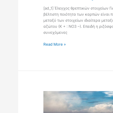
[ad_1] Έλεγχος θρεπτικών στοιχείων Γ
βέλτιστη ποιότητα των καρπών είναι 
μεταξύ των στοιχείων ιδιαίτερα μεταξύ 
αζώτου (Κ + : ΝΟ3 –). Επειδή η ριζόσ
συνεχόμενες
Read More »
Ποσότητες
Θρεπτικών
Στοιχείων
που