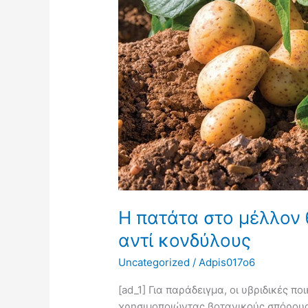
με
σπόρους
αντί
κονδύλους
Η πατάτα στο μέλλον 
αντί κονδύλους
Uncategorized
/
Adpis017o6
[ad_1] Για παράδειγμα, οι υβριδικές 
χρησιμοποιώντας βοτανικούς σπόρους