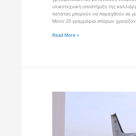
υλικοτεχνική υποστήριξη της καλλιέργε
πατάτας μπορούν να παραχθούν σε μία
Μόνο 25 γραμμάρια σπόρων χρειάζοντα
Read More »
Η
Ρουμανία
αγοράζει
το
πρώτο
αεροπλάνο