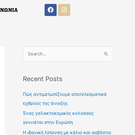
F
I
ΙΝΩΝΙΑ
a
n
c
s
e
t
b
a
o
g
F
I
o
r
Α
ΕΠΙΚΟΙΝΩΝΙΑ
a
n
k
a
c
s
m
S
e
t
b
a
e
o
g
a
o
r
Recent Posts
k
a
r
m
c
Πώς αντιμετωπίζουμε αποτελεσματικά
h
εχθρούς της άνοιξης
f
Ένας γαλακτοκομικός κολοσσός
o
γεννιέται στην Ευρώπη
r
Η ιδανική λίπανση με κάλιο και ασβέστιο