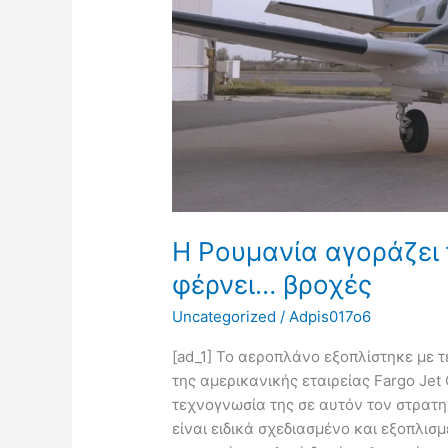
που
θα
φέρνει…
βροχές
Η Ρουμανία αγοράζει
φέρνει… βροχές
Uncategorized
/
Adpis017o6
[ad_1] Το αεροπλάνο εξοπλίστηκε με 
της αμερικανικής εταιρείας Fargo Je
τεχνογνωσία της σε αυτόν τον στρατη
είναι ειδικά σχεδιασμένο και εξοπλισμ