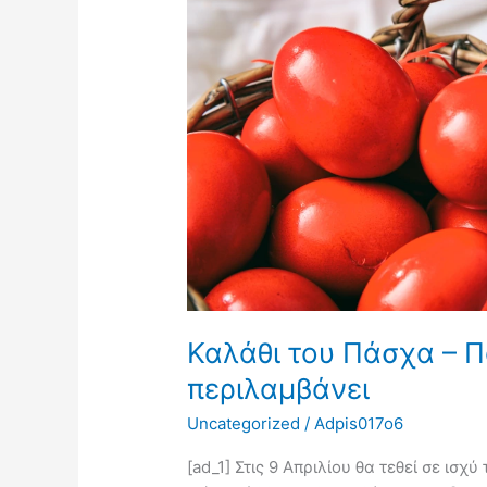
Πότε
ξεκινά,
ποια
προϊόντα
θα
περιλαμβάνει
Καλάθι του Πάσχα – Π
περιλαμβάνει
Uncategorized
/
Adpis017o6
[ad_1] Στις 9 Απριλίου θα τεθεί σε ισχ