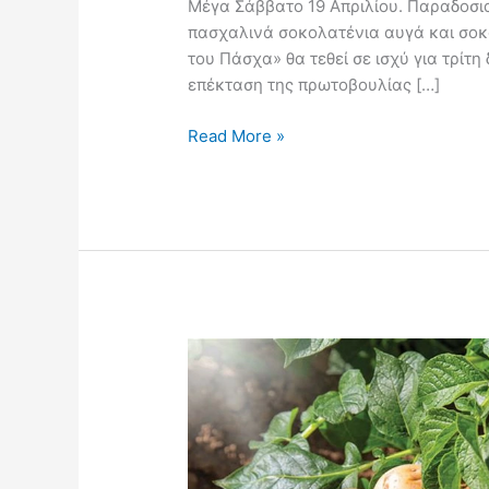
Μέγα Σάββατο 19 Απριλίου. Παραδοσιακ
πασχαλινά σοκολατένια αυγά και σοκ
του Πάσχα» θα τεθεί σε ισχύ για τρίτη
επέκταση της πρωτοβουλίας […]
Read More »
Η
πατάτα
στο
μέλλον
θα
καλλιεργείται