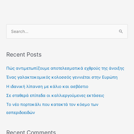
S
e
a
Recent Posts
r
c
Πώς αντιμετωπίζουμε αποτελεσματικά εχθρούς της άνοιξης
h
Ένας γαλακτοκομικός κολοσσός γεννιέται στην Ευρώπη
f
Η ιδανική λίπανση με κάλιο και ασβέστιο
o
Σε σταθερά επίπεδα οι καλλιεργούμενες εκτάσεις
r
Το νέο πορτοκάλι που κατακτά τον κόσμο των
:
εσπεριδοειδών
Recent Comments