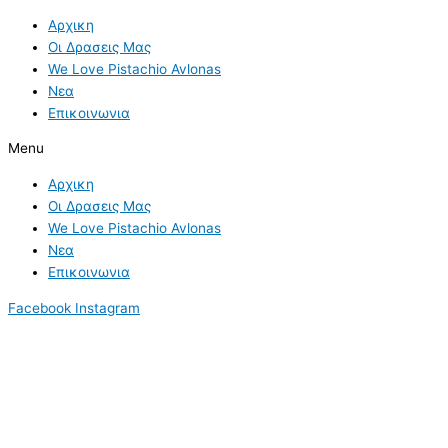
Skip
Επικονίαση
S
Αρχικη
to
και
e
Οι Δρασεις Μας
content
Γονιμοποίηση
a
We Love Pistachio Avlonas
των
Νεα
r
Δέντρων
Επικοινωνια
c
h
Menu
f
Αρχικη
o
Οι Δρασεις Μας
r
We Love Pistachio Avlonas
Νεα
:
Επικοινωνια
Facebook
Instagram