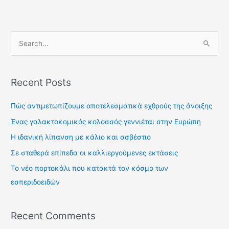
S
e
a
Recent Posts
r
c
Πώς αντιμετωπίζουμε αποτελεσματικά εχθρούς της άνοιξης
h
Ένας γαλακτοκομικός κολοσσός γεννιέται στην Ευρώπη
f
Η ιδανική λίπανση με κάλιο και ασβέστιο
o
Σε σταθερά επίπεδα οι καλλιεργούμενες εκτάσεις
r
Το νέο πορτοκάλι που κατακτά τον κόσμο των
:
εσπεριδοειδών
Recent Comments