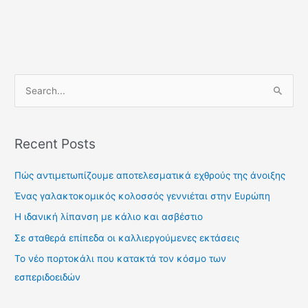
S
e
a
Recent Posts
r
c
Πώς αντιμετωπίζουμε αποτελεσματικά εχθρούς της άνοιξης
h
Ένας γαλακτοκομικός κολοσσός γεννιέται στην Ευρώπη
f
Η ιδανική λίπανση με κάλιο και ασβέστιο
o
Σε σταθερά επίπεδα οι καλλιεργούμενες εκτάσεις
r
Το νέο πορτοκάλι που κατακτά τον κόσμο των
:
εσπεριδοειδών