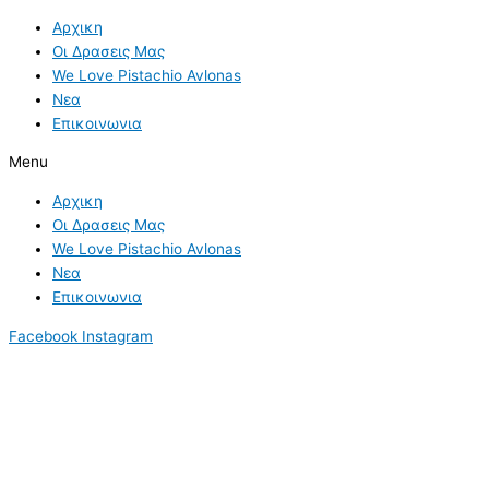
Skip
Φαινολογικές
S
Αρχικη
to
Φάσεις
e
Οι Δρασεις Μας
content
της
a
We Love Pistachio Avlonas
Ελιάς:
Νεα
r
Ελλειψη
Επικοινωνια
νερού
c
&
h
Menu
Υψηλές
f
Αρχικη
Θερμοκρασίες
o
Οι Δρασεις Μας
r
We Love Pistachio Avlonas
Νεα
:
Επικοινωνια
Facebook
Instagram