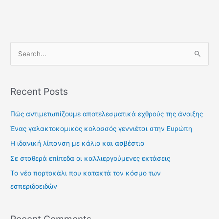
S
e
a
Recent Posts
r
c
Πώς αντιμετωπίζουμε αποτελεσματικά εχθρούς της άνοιξης
h
Ένας γαλακτοκομικός κολοσσός γεννιέται στην Ευρώπη
f
Η ιδανική λίπανση με κάλιο και ασβέστιο
o
Σε σταθερά επίπεδα οι καλλιεργούμενες εκτάσεις
r
Το νέο πορτοκάλι που κατακτά τον κόσμο των
:
εσπεριδοειδών
Recent Comments