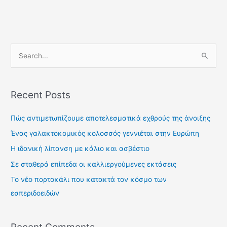
S
e
a
Recent Posts
r
c
Πώς αντιμετωπίζουμε αποτελεσματικά εχθρούς της άνοιξης
h
Ένας γαλακτοκομικός κολοσσός γεννιέται στην Ευρώπη
f
Η ιδανική λίπανση με κάλιο και ασβέστιο
o
Σε σταθερά επίπεδα οι καλλιεργούμενες εκτάσεις
r
Το νέο πορτοκάλι που κατακτά τον κόσμο των
:
εσπεριδοειδών
Recent Comments