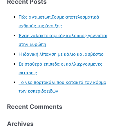
Recent Posts
Πώς αντιμετωπίζουμε αποτελεσματικά
εχθρούς της άνοιξης
Ένας γαλακτοκομικός κολοσσός γεννιέται
στην Ευρώπη
Η ιδανική λίπανση με κάλιο και ασβέστιο
Σε σταθερά επίπεδα οι καλλιεργούμενες
εκτάσεις
Το νέο πορτοκάλι που κατακτά τον κόσμο
των εσπεριδοειδών
Recent Comments
Archives