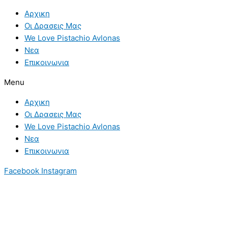
Skip
Συνθήκες
Αρχικη
to
που
Οι Δρασεις Μας
content
Ευνοούν
We Love Pistachio Avlonas
την
Νεα
Εμφάνιση
Επικοινωνια
της
Ασθένειας
Menu
Αρχικη
Οι Δρασεις Μας
We Love Pistachio Avlonas
Νεα
Επικοινωνια
Facebook
Instagram