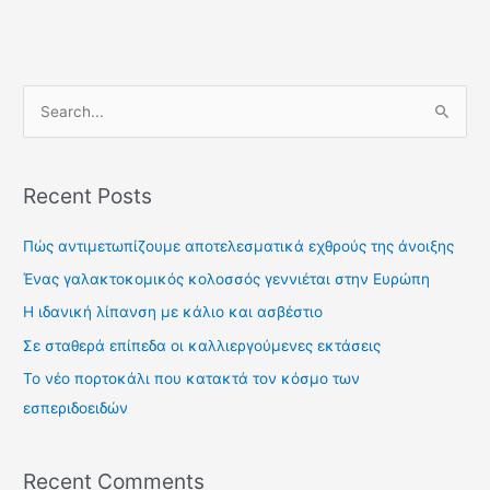
S
e
a
Recent Posts
r
c
Πώς αντιμετωπίζουμε αποτελεσματικά εχθρούς της άνοιξης
h
Ένας γαλακτοκομικός κολοσσός γεννιέται στην Ευρώπη
f
Η ιδανική λίπανση με κάλιο και ασβέστιο
o
Σε σταθερά επίπεδα οι καλλιεργούμενες εκτάσεις
r
Το νέο πορτοκάλι που κατακτά τον κόσμο των
:
εσπεριδοειδών
Recent Comments