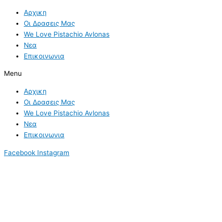
Skip
Χαλάζι
S
Αρχικη
to
ήρθε
e
Οι Δρασεις Μας
content
να
a
We Love Pistachio Avlonas
αποτελειώσει
Νεα
r
ό,τι
Επικοινωνια
άφησε
c
ο
h
Menu
παγετός
f
Αρχικη
στη
o
Οι Δρασεις Μας
Θεσσαλία
r
We Love Pistachio Avlonas
Νεα
:
Επικοινωνια
Facebook
Instagram