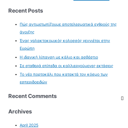
Recent Posts
Πώς αντιμετωπίζουμε αποτελεσματικά εχθρούς της
άνοιξης
Ένας γαλακτοκομικός κολοσσός γεννιέται στην
Ευρώπη
Η ιδανική λίπανση με κάλιο και ασβέστιο
Σε σταθερά επίπεδα οι καλλιεργούμενες εκτάσεις
Το νέο πορτοκάλι που κατακτά τον κόσμο των
εσπεριδοειδών
Recent Comments
Archives
April 2025