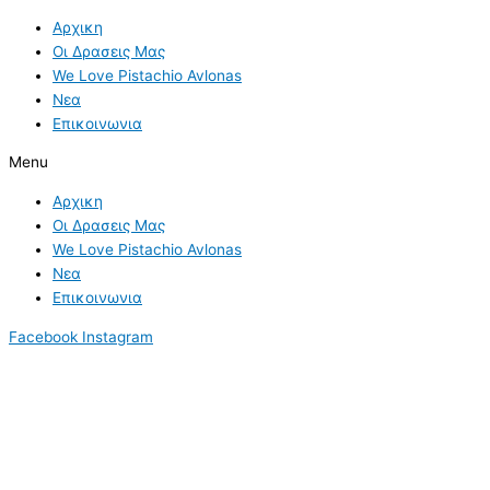
Skip
Τα
S
Αρχικη
to
Πλεονεκτήματα
e
Οι Δρασεις Μας
content
της
a
We Love Pistachio Avlonas
Υδροπονίας
Νεα
r
Έναντι
Επικοινωνια
της
c
Καλλιέργειας
h
Menu
σε
f
Αρχικη
Έδαφος
o
Οι Δρασεις Μας
r
We Love Pistachio Avlonas
Νεα
:
Επικοινωνια
Facebook
Instagram