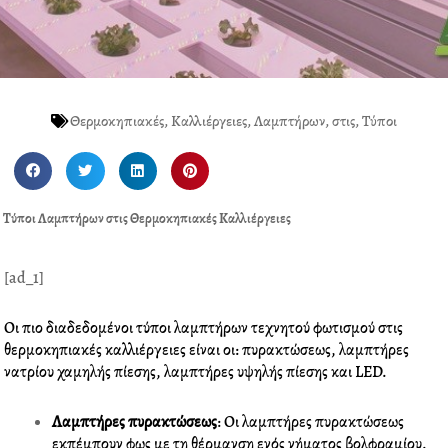
Θερμοκηπιακές
,
Καλλιέργειες
,
Λαμπτήρων
,
στις
,
Τύποι
S
S
S
S
h
h
h
h
a
a
a
a
Τύποι Λαμπτήρων στις Θερμοκηπιακές Καλλιέργειες
r
r
r
r
e
e
e
e
o
o
o
o
[ad_1]
n
n
n
n
f
t
l
p
Οι πιο διαδεδομένοι τύποι λαμπτήρων τεχνητού φωτισμού στις
a
w
i
i
θερμοκηπιακές
καλλιέργειες
είναι οι: πυρακτώσεως, λαμπτήρες
c
i
n
n
νατρίου χαμηλής πίεσης, λαμπτήρες υψηλής πίεσης και LED.
e
t
k
t
b
t
e
e
Λαμπτήρες πυρακτώσεως
: Οι λαμπτήρες πυρακτώσεως
o
e
d
r
εκπέμπουν φως με τη θέρμανση ενός νήματος βολφραμίου.