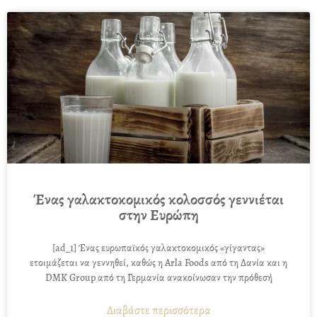
Ένας γαλακτοκομικός κολοσσός γεννιέται
στην Ευρώπη
[ad_1] Ένας ευρωπαϊκός γαλακτοκομικός «γίγαντας»
ετοιμάζεται να γεννηθεί, καθώς η Arla Foods από τη Δανία και η
DMK Group από τη Γερμανία ανακοίνωσαν την πρόθεσή
Διαβάστε περισσότερα