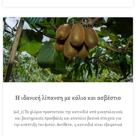
Η ιδανική λίπανση με κάλιο και ασβέστιο
[ad_1] Το χλώριο προστατεύει την ακτινιδιά από μυκητολογικές
και βακτηριακές προσβολές και αποτελεί βασικό στοιχείο για
την ανάπτυξη του φυτού. Αντίθετα, η ακτινιδιά είναι εξαιρετικά