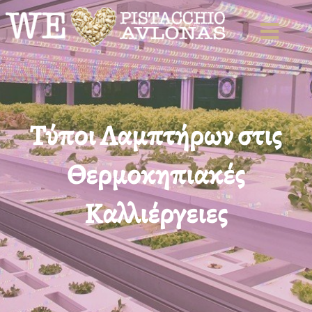
Skip
to
content
Τύποι Λαμπτήρων στις
Θερμοκηπιακές
Καλλιέργειες