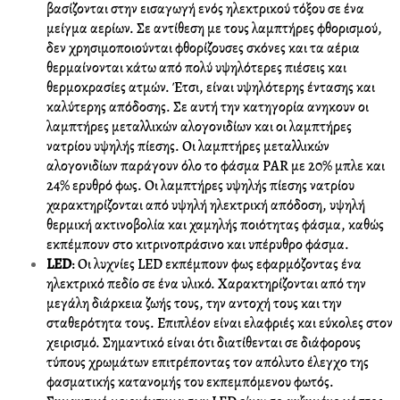
βασίζονται στην εισαγωγή ενός ηλεκτρικού τόξου σε ένα
μείγμα αερίων. Σε αντίθεση με τους λαμπτήρες φθορισμού,
δεν χρησιμοποιούνται φθορίζουσες σκόνες και τα αέρια
θερμαίνονται κάτω από πολύ υψηλότερες πιέσεις και
θερμοκρασίες ατμών. Έτσι, είναι υψηλότερης έντασης και
καλύτερης απόδοσης. Σε αυτή την κατηγορία ανηκουν οι
λαμπτήρες μεταλλικών αλογονιδίων και οι λαμπτήρες
νατρίου υψηλής πίεσης. Οι λαμπτήρες μεταλλικών
αλογονιδίων παράγουν όλο το φάσμα PAR με 20% μπλε και
24% ερυθρό φως. Οι λαμπτήρες υψηλής πίεσης νατρίου
χαρακτηρίζονται από υψηλή ηλεκτρική απόδοση, υψηλή
θερμική ακτινοβολία και χαμηλής ποιότητας φάσμα, καθώς
εκπέμπουν στο κιτρινοπράσινο και υπέρυθρο φάσμα.
LED
: Οι λυχνίες LED εκπέμπουν φως εφαρμόζοντας ένα
ηλεκτρικό πεδίο σε ένα υλικό. Χαρακτηρίζονται από την
μεγάλη διάρκεια ζωής τους, την αντοχή τους και την
σταθερότητα τους. Επιπλέον είναι ελαφριές και εύκολες στον
χειρισμό. Σημαντικό είναι ότι διατίθενται σε διάφορους
τύπους χρωμάτων επιτρέποντας τον απόλυτο έλεγχο της
φασματικής κατανομής του εκπεμπόμενου φωτός.