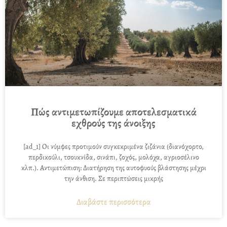
Πώς αντιμετωπίζουμε αποτελεσματικά
εχθρούς της άνοιξης
[ad_1] Οι νύμφες προτιμούν συγκεκριμένα ζιζάνια (διανόχορτο,
περδικούλι, τσουκνίδα, σινάπι, ζοχός, μολόχα, αγριοσέλινο
κλπ.). Αντιμετώπιση: Διατήρηση της αυτοφυούς βλάστησης μέχρι
την άνθιση. Σε περιπτώσεις μικρής
Διαβάστε περισσότερα