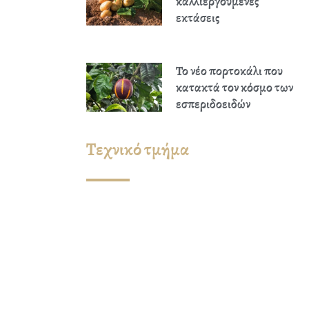
καλλιεργούμενες
εκτάσεις
Το νέο πορτοκάλι που
κατακτά τον κόσμο των
εσπεριδοειδών
Τεχνικό τμήμα