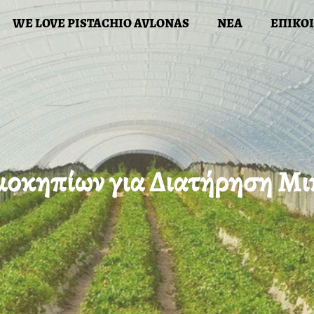
WE LOVE PISTACHIO AVLONAS
ΝΕΑ
ΕΠΙΚΟ
Ι ΔΡΑΣΕΙΣ ΜΑΣ
WE LOVE PISTACHIO AVLONAS
ΝΕ
μοκηπίων για Διατήρηση Μι