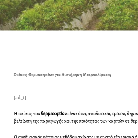
Σκίαση Θερμοκηπίων για Διατήρηση Μικροκλίματος
[ad_1]
Η σκίαση του
θερμοκηπίου
είναι ένας αποδοτικός τρόπος δημι
βελτίωση της παραγωγής και της ποιότητας των καρπών σε θερ
Ο συνδυασμός κάποιας μεθόδου σκίασης με σωστό εξαερισμό ή