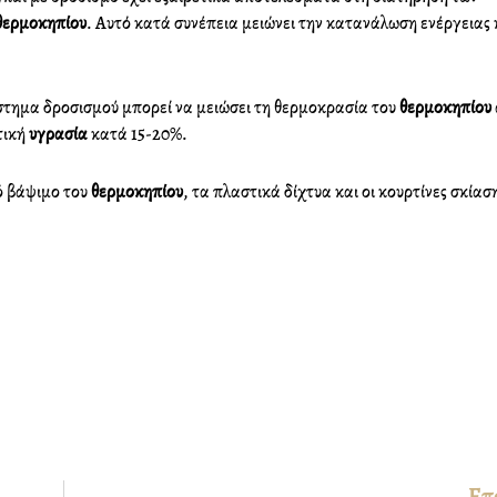
θερμοκηπίου
. Αυτό κατά συνέπεια μειώνει την κατανάλωση ενέργειας 
e
t
k
b
t
e
o
e
d
ύστημα δροσισμού μπορεί να μειώσει τη θερμοκρασία του
θερμοκηπίου
o
r
i
τική
υγρασία
κατά 15-20%.
k
n
ό βάψιμο του
θερμοκηπίου
, τα πλαστικά δίχτυα και οι κουρτίνες σκίασ
Επ