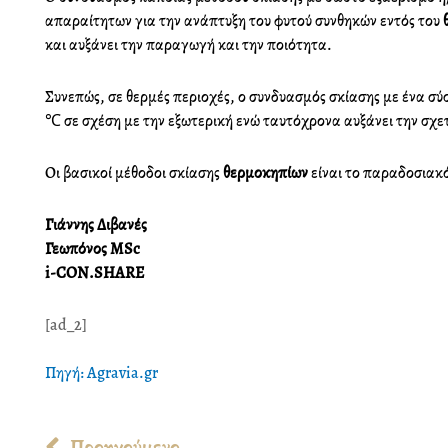
απαραίτητων για την ανάπτυξη του φυτού συνθηκών εντός του
και αυξάνει την παραγωγή και την ποιότητα.
Συνεπώς, σε θερμές περιοχές, ο συνδυασμός σκίασης με ένα σ
℃ σε σχέση με την εξωτερική ενώ ταυτόχρονα αυξάνει την σχε
Οι βασικοί μέθοδοι σκίασης
θερμοκηπίων
είναι το παραδοσιακ
Γιάννης Διβανές
Γεωπόνος MSc
i-CON.SHARE
[ad_2]
Πηγή: Agravia.gr
Prev
Προηγούμενο