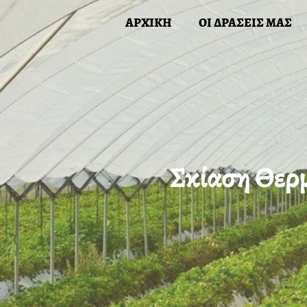
Skip
ΑΡΧΙΚΗ
ΟΙ ΔΡΑΣΕΙΣ ΜΑΣ
to
content
ΑΡΧΙΚΗ
Ο
Σκίαση Θερ