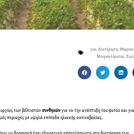
για
,
Διατήρηση
,
Θερμοκ
Μικροκλίματος
,
Σκί
S
S
S
h
h
h
a
a
a
r
r
r
e
e
e
o
o
o
ουργίας των βέλτιστών
συνθηκών
για να την ανάπτυξη του φυτού και για
n
n
n
μές περιοχές με υψηλά επίπεδα ηλιακής ακτινοβολίας.
f
t
l
a
w
i
/και με δροσισμό έχει εξαιρετικά αποτελέσματα στη διατήρηση των
c
i
n