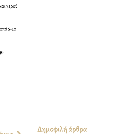
και νερού
t
e
r
από 5-10
e
s
t
ης.
Δημοφιλή άρθρα
Next
όμενο