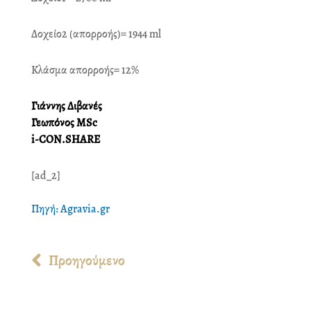
Δοχείο2 (απορροής)= 1944 ml
Κλάσμα απορροής= 12%
Γιάννης Διβανές
Γεωπόνος MSc
i-CON.SHARE
[ad_2]
Πηγή: Agravia.gr
Prev
Προηγούμενο