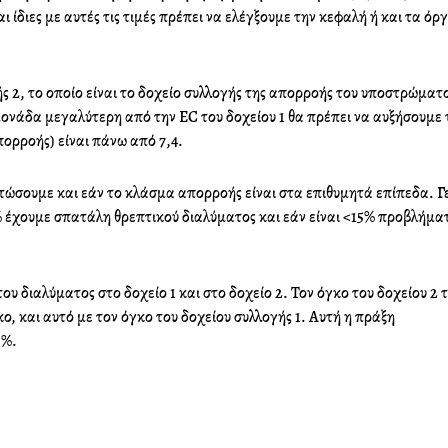
ι ίδιες με αυτές τις τιμές πρέπει να ελέγξουμε την κεφαλή ή και τα όρ
e
t
k
b
t
e
o
e
d
ς 2, το οποίο είναι το δοχείο συλλογής της απορροής του υποστρώματο
o
r
i
μονάδα μεγαλύτερη από την EC του δοχείου 1 θα πρέπει να αυξήσουμε 
k
n
απορροής) είναι πάνω από 7,4.
τώσουμε και εάν το κλάσμα απορροής είναι στα επιθυμητά επίπεδα. Γ
% έχουμε σπατάλη θρεπτικού διαλύματος και εάν είναι <15% προβλήμα
 διαλύματος στο δοχείο 1 και στο δοχείο 2. Τον όγκο του δοχείου 2 
ο, και αυτό με τον όγκο του δοχείου συλλογής 1. Αυτή η πράξη
 %.