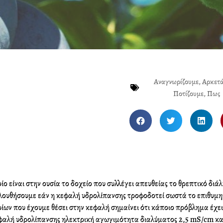
Αναγνωρίζουμε
,
Αρκετ
Ποτίζουμε
,
Πως
S
S
S
h
h
h
a
a
a
r
r
r
e
e
e
o
o
o
ίο είναι στην ουσία το δοχείο που συλλέγει απευθείας το θρεπτικό δι
n
n
n
λουθήσουμε εάν η κεφαλή υδρολίπανσης τροφοδοτεί σωστά το επιθυμη
f
t
l
ορίων που έχουμε θέσει στην κεφαλή σημαίνει ότι κάποιο πρόβλημα έχει
a
w
i
εφαλή υδρολίπανσης ηλεκτρική αγωγιμότητα διαλύματος 2,5 mS/cm κα
c
i
n