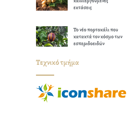
καλλιεργούμενες
εκτάσεις
Το νέο πορτοκάλι που
κατακτά τον κόσμο των
εσπεριδοειδών
Τεχνικό τμήμα