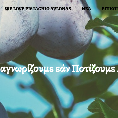
WE LOVE PISTACHIO AVLONAS
ΝΕΑ
ΕΠΙΚΟ
Ι ΔΡΑΣΕΙΣ ΜΑΣ
WE LOVE PISTACHIO AVLONAS
ΝΕ
αγνωρίζουμε εάν Ποτίζουμε