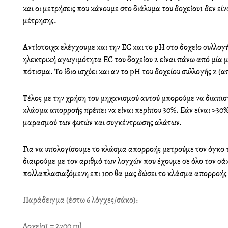
και οι μετρήσεις που κάνουμε στο διάλυμα του δοχείου1 δεν είνα
μέτρησης.
Αντίστοιχα ελέγχουμε και την EC και το pH στο δοχείο συλλογή
ηλεκτρική αγωγιμότητα EC του δοχείου 2 είναι πάνω από μία 
πότισμα. Το ίδιο ισχύει και αν το pH του δοχείου συλλογής 2 (
Τέλος με την χρήση του μηχανισμού αυτού μπορούμε να διαπισ
κλάσμα απορροής πρέπει να είναι περίπου 30%. Εάν είναι >30
μαρασμού των φυτών και συγκέντρωσης αλάτων.
Για να υπολογίσουμε το κλάσμα απορροής μετρούμε τον όγκο του
διαιρούμε με τον αριθμό των λογχών που έχουμε σε όλο τον σάκ
πολλαπλασιαζόμενη επι 100 θα μας δώσει το κλάσμα απορροής
Παράδειγμα (έστω 6 λόγχες/σάκο):
Δοχείο1 = 2700 ml