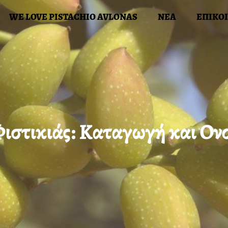
WE LOVE PISTACHIO AVLONAS
ΝΕΑ
ΕΠΙΚΟ
Ι ΔΡΑΣΕΙΣ ΜΑΣ
WE LOVE PISTACHIO AVLONAS
ΝΕ
Φιστικιάς: Καταγωγή και Ον