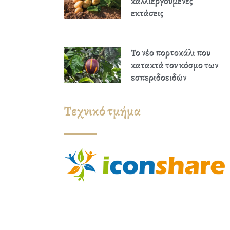
καλλιεργούμενες
εκτάσεις
Το νέο πορτοκάλι που
κατακτά τον κόσμο των
εσπεριδοειδών
Τεχνικό τμήμα