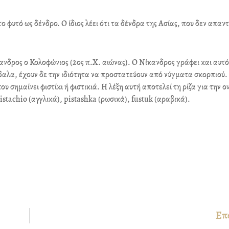
ο φυτό ως δένδρο. Ο ίδιος λέει ότι τα δένδρα της Ασίας, που δεν απαν
ανδρος ο Κολοφώνιος (2ος π.Χ. αιώνας). Ο Νίκανδρος γράφει και αυτό
γδαλα, έχουν δε την ιδιότητα να προστατεύουν από νύγματα σκορπιού.
υ σημαίνει φιστίκι ή φιστικιά. Η λέξη αυτή αποτελεί τη ρίζα για την 
istachio (αγγλικά), pistashka (ρωσικά), fustuk (αραβικά).
Επ