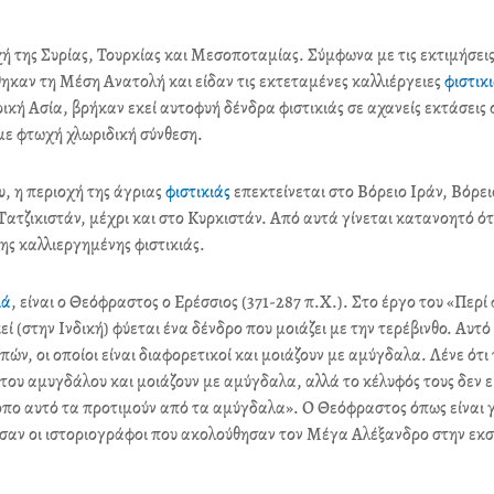
e
t
k
οχή της Συρίας, Τουρκίας και Μεσοποταμίας. Σύμφωνα με τις εκτιμήσει
b
t
e
ηκαν τη Μέση Ανατολή και είδαν τις εκτεταμένες καλλιέργειες
φιστικ
o
e
d
κή Ασία, βρήκαν εκεί αυτοφυή δένδρα φιστικιάς σε αχανείς εκτάσεις ο
o
r
i
με φτωχή χλωριδική σύνθεση.
k
n
, η περιοχή της άγριας
φιστικιάς
επεκτείνεται στο Βόρειο Ιράν, Βόρει
τζικιστάν, μέχρι και στο Κυρκιστάν. Από αυτά γίνεται κατανοητό ότ
ης καλλιεργημένης φιστικιάς.
ιά
, είναι ο Θεόφραστος ο Ερέσσιος (371-287 π.Χ.). Στο έργο του «Περί
εί (στην Ινδική) φύεται ένα δένδρο που μοιάζει με την τερέβινθο. Αυτό
ών, οι οποίοι είναι διαφορετικοί και μοιάζουν με αμύγδαλα. Λένε ότι
 του αμυγδάλου και μοιάζουν με αμύγδαλα, αλλά το κέλυφός τους δεν ε
 τόπο αυτό τα προτιμούν από τα αμύγδαλα». Ο Θεόφραστος όπως είναι 
δωσαν οι ιστοριογράφοι που ακολούθησαν τον Μέγα Αλέξανδρο στην εκ