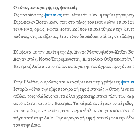
Ο τόπος καταγωγής της φιστικιάς
Ως πατρίδα της
φιστικιάς
εκτιμάται ότι είναι η ευρύτερη περι
Ευρωπαίων Βοτανικών, που στο τέλος του 19ου αιώνα επισκέφθ
1929-1930, όμως, Ρώσοι Βοτανικοί που επισκέφθηκαν την Κεντρι
πεδινές, σχηματίζοντας έναν τύπο δασώδους στέπας σε εδάφη 
Σύμφωνα με την μελέτη της Δρ. Άννας Μανουηλίδου-Χιτζανίδου
Αφγανιστάν, Νότιο Τουρκμενιστάν, Ανατολικό Ουζμπεκιστάν, Τα
Κεντρική Ασία είναι ο τόπος καταγωγής του άγριου προγόνου τ
Στην Ελλάδα, ο πρώτος που αναφέρει και περιγράφει τη
φιστικ
Ιστορία» δίνει την εξής περιγραφή της φιστικιάς: «Όπως λένε εκ
φύλλα, τους κλάδους και τα άλλα χαρακτηριστικά πλην των καρπ
αυτό φύεται και στην Βακτρία. Τα κάρυά του έχουν το μέγεθος
και σε γεύση είναι ανώτερα των αμυγδάλων και γι’ αυτό στον
πήγε ποτέ στην Ασία. Την περιγραφή της φιστικιάς του την έ
του στην Ασία.