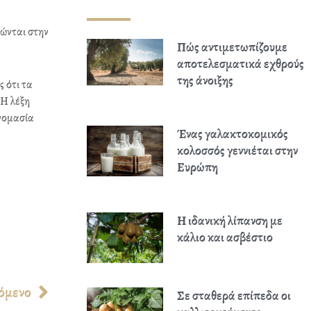
τώνται στην
Πώς αντιμετωπίζουμε
αποτελεσματικά εχθρούς
της άνοιξης
ς ότι τα
 Η λέξη
ονομασία
Ένας γαλακτοκομικός
κολοσσός γεννιέται στην
Ευρώπη
Η ιδανική λίπανση με
κάλιο και ασβέστιο
Next
όμενο
Σε σταθερά επίπεδα οι