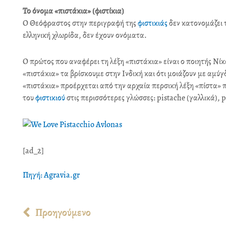
Το όνομα «πιστάκια» (φιστίκια)
Ο Θεόφραστος στην περιγραφή της
φιστικιάς
δεν κατονομάζει τ
ελληνική χλωρίδα, δεν έχουν ονόματα.
Ο πρώτος που αναφέρει τη λέξη «πιστάκια» είναι ο ποιητής Νίκ
«πιστάκια» τα βρίσκουμε στην Ινδική και ότι μοιάζουν με αμύ
«πιστάκια» προέρχεται από την αρχαία περσική λέξη «πίστα» πο
του
φιστικιού
στις περισσότερες γλώσσες: pistache (γαλλικά), p
[ad_2]
Πηγή: Agravia.gr
Prev
Προηγούμενο