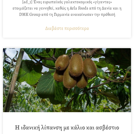
[ad_1] Ένας ευρωπαϊκός γαλακτοκομικός «γίγαντας»
ετοιμάζεται να γεννηθεί, καθώς η Arla Foods από τη Δανία και η
DMK Group από τη Γερμανία ανακοίνωσαν την πρόθεσή
Διαβάστε περισσότερα
Η ιδανική λίπανση με κάλιο και ασβέστιο