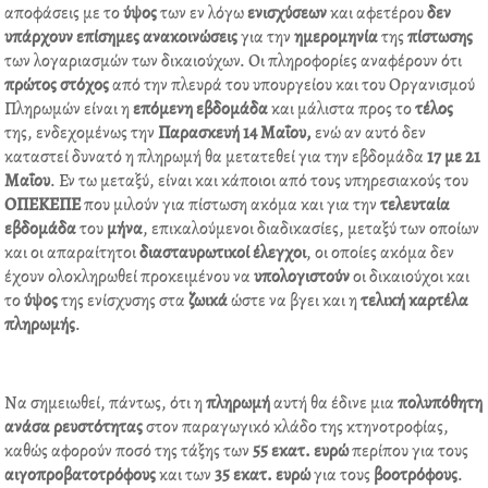
o
r
i
e
αποφάσεις µε το
ύψος
των εν λόγω
ενισχύσεων
και αφετέρου
δεν
k
n
s
υπάρχουν επίσηµες ανακοινώσεις
για την
ηµεροµηνία
της
πίστωσης
t
των λογαριασµών των δικαιούχων. Οι πληροφορίες αναφέρουν ότι
πρώτος
στόχος
από την πλευρά του υπουργείου και του Οργανισµού
Πληρωµών είναι η
επόµενη εβδοµάδα
και µάλιστα προς το
τέλος
της, ενδεχοµένως την
Παρασκευή 14 Μαΐου,
ενώ αν αυτό δεν
καταστεί δυνατό η πληρωµή θα µετατεθεί για την εβδοµάδα
17 µε 21
Μαΐου
. Εν τω µεταξύ, είναι και κάποιοι από τους υπηρεσιακούς του
ΟΠΕΚΕΠΕ
που µιλούν για πίστωση ακόµα και για την
τελευταία
εβδοµάδα
του
µήνα
, επικαλούµενοι διαδικασίες, µεταξύ των οποίων
και οι απαραίτητοι
διασταυρωτικοί
έλεγχοι
, οι οποίες ακόµα δεν
έχουν ολοκληρωθεί προκειµένου να
υπολογιστούν
οι δικαιούχοι και
το
ύψος
της ενίσχυσης στα
ζωικά
ώστε να βγει και η
τελική
καρτέλα
πληρωµής
.
Να σηµειωθεί, πάντως, ότι η
πληρωµή
αυτή θα έδινε µια
πολυπόθητη
ανάσα
ρευστότητας
στον παραγωγικό κλάδο της κτηνοτροφίας,
καθώς αφορούν ποσό της τάξης των
55 εκατ. ευρώ
περίπου για τους
αιγοπροβατοτρόφους
και των
35 εκατ. ευρώ
για τους
βοοτρόφους
.