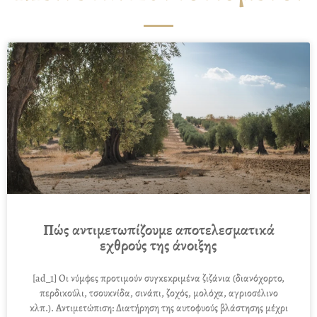
Πώς αντιμετωπίζουμε αποτελεσματικά
εχθρούς της άνοιξης
[ad_1] Οι νύμφες προτιμούν συγκεκριμένα ζιζάνια (διανόχορτο,
περδικούλι, τσουκνίδα, σινάπι, ζοχός, μολόχα, αγριοσέλινο
κλπ.). Αντιμετώπιση: Διατήρηση της αυτοφυούς βλάστησης μέχρι