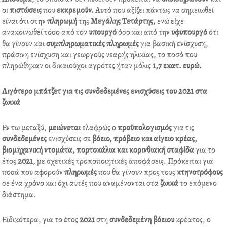
οι
πιστώσεις
που
εκκρεµούν.
Αυτό που αξίζει πάντως να σηµειωθεί
είναι ότι στην
πληρωµή
της
Μεγάλης Τετάρτης,
ενώ είχε
ανακοινωθεί τόσο από τον
υπουργό
όσο και από την
υφυπουργό
ότι
θα γίνουν και
συµπληρωµατικές
πληρωµές
για βασική ενίσχυση,
πράσινη ενίσχυση και γεωργούς νεαρής ηλικίας, το ποσό που
πληρώθηκαν οι δικαιούχοι αγρότες ήταν µόλις
1,7 εκατ. ευρώ.
Λιγότερο µπάτζετ για τις συνδεδεµένες ενισχύσεις του 2021 στα
ζωικά
Εν τω µεταξύ,
µειώνεται
ελαφρώς ο
προϋπολογισµός
για τις
συνδεδεµένες
ενισχύσεις σε
βόειο, πρόβειο και αίγειο κρέας,
βιοµηχανική ντοµάτα, πορτοκάλια και κορινθιακή σταφίδα
για το
έτος
2021
, µε σχετικές τροποποιητικές αποφάσεις. Πρόκειται για
ποσά που αφορούν
πληρωµές
που θα γίνουν προς τους
κτηνοτρόφους
σε ένα χρόνο και όχι αυτές που αναµένονται στα
ζωικά
το επόµενο
διάστηµα.
Ειδικότερα, για το έτος
2021
στη
συνδεδεµένη
βόειου
κρέατος, ο