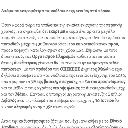
Ακόµα σε εκκρεµότητα τα υπόλοιπα της ενιαίας από πέρυσι
Όσον αφορά τώρα τα
υπόλοιπα
της
ενιαίας
ενίσχυσης της
περσινής
χρονιάς, να σηµειωθεί ότι
εκκρεµεί
ακόµα ένα αρκετά µεγάλο
κοµµάτι από αυτά, για τα οποία το µόνο σίγουρο είναι ότι πρέπει να
πιστωθούν
µέχρι τις 30 Ιουνίου
βάσει του
κοινοτικού
κανονισµού
,
προς αποφυγήν καταλογισµών στη χώρα µας. Σύµφωνα µε τους
διοικητικούς του
Οργανισµού Πληρωµών
καθίσταται σαφές ότι
όποιες
διευθετήσεις
γίνονται θα µπαίνουν στην
επόµενη
παρτίδα
πιστώσεων
, µε τον
πρόεδρο
του
ΟΠΕΚΕΠΕ
∆ηµήτρη
Μελά
να έχει
δηλώσει πρόσφατα ότι «τα υπόλοιπα της ενιαίας ενίσχυσης του 2020,
που αφορούν το
3% της βασικής ενίσχυση
ς, το
5% του πρασινίσµατος
και το
10%
για τους αγρότες
νεαρής
ηλικίας
θα
διεκπεραιωθούν
µέχρι
και τον
Μάιο
». Πάντως, ο υπουργός Αγροτικής Ανάπτυξης Σπήλιος
Λιβανός
από την πλευρά του ανέφερε ότι «µέχρι τις
30 Ιουνίου
θα
γίνουν
πληρωµές
ακόµα
352 εκατ. ευρώ
».
Αιτία της
καθυστέρησης
το ζήτηµα που έχει ανακύψει µε το
Εθνικό
Απόθεµα
, το οποίο αν δεν λυθεί δεν πρόκειται να
ολοκληρωθούν
και