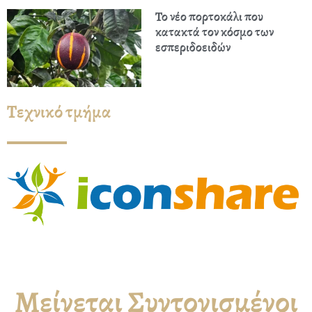
Το νέο πορτοκάλι που
κατακτά τον κόσμο των
εσπεριδοειδών
Τεχνικό τμήμα
Μείνεται Συντονισμένοι