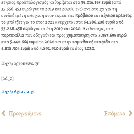
ετήσιος προϋπολογισµός καθορίζεται στα
35.016.195 ευρώ
(από
35.558.453 ευρώ για το 2019 και 2020), ενώ αντίστοιχα για τη
συνδεδεµένη ενίσχυση στον τοµέα του
πρόβειου
και
αίγειου
κρέατος
το µπάτζετ για το έτος 2021 ανέρχεται στα
54.386.238 ευρώ
από
55.228.458 ευρώ
για τα έτη
2019 και 2020.
Αντίστοιχα, στα
πορτοκάλια
που οδηγούνται προς
χυµοποίηση
στα
5.357.695 ευρώ
από
5.440.664 ευρώ
το
2020
και στην
κορινθιακή
σταφίδα
στα
4.818.304 ευρώ
από
4.892.920 ευρώ
το έτος
2020
.
Πηγή: agronews.gr
[ad_2]
Πηγή: Agravia.gr
Prev
Προηγούμενο
Επόμενο