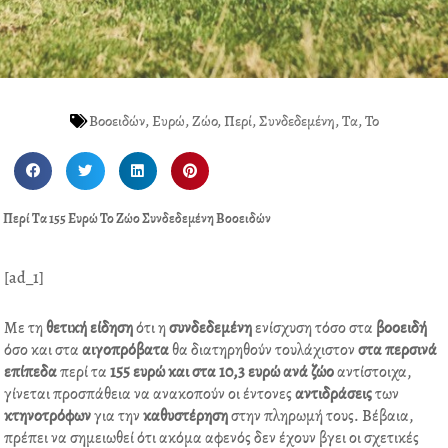
Βοοειδών
,
Ευρώ
,
Ζώο
,
Περί
,
Συνδεδεμένη
,
Τα
,
Το
S
S
S
S
h
h
h
h
a
a
a
a
Περί Τα 155 Ευρώ Το Ζώο Συνδεδεμένη Βοοειδών
r
r
r
r
e
e
e
e
o
o
o
o
[ad_1]
n
n
n
n
f
t
l
p
Με τη
θετική
είδηση
ότι η
συνδεδεµένη
ενίσχυση τόσο στα
βοοειδή
a
w
i
i
όσο και στα
αιγοπρόβατα
θα διατηρηθούν τουλάχιστον
στα περσινά
c
i
n
n
επίπεδα
περί τα
155 ευρώ και στα 10,3 ευρώ ανά ζώο
αντίστοιχα,
e
t
k
t
γίνεται προσπάθεια να ανακοπούν οι έντονες
αντιδράσεις
των
b
t
e
e
κτηνοτρόφων
για την
καθυστέρηση
στην πληρωµή τους. Βέβαια,
o
e
d
r
πρέπει να σηµειωθεί ότι ακόµα αφενός δεν έχουν βγει οι σχετικές