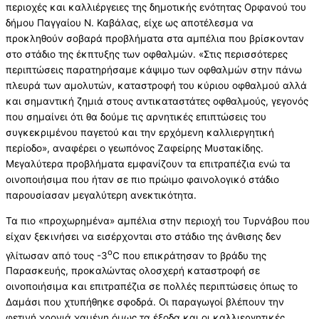
περιοχές και καλλιέργειες της δημοτικής ενότητας Ορφανού του
δήμου Παγγαίου Ν. Καβάλας, είχε ως αποτέλεσμα να
προκληθούν σοβαρά προβλήματα στα αμπέλια που βρίσκονταν
στο στάδιο της έκπτυξης των οφθαλμών. «Στις περισσότερες
περιπτώσεις παρατηρήσαμε κάψιμο των οφθαλμών στην πάνω
πλευρά των αμολυτών, καταστροφή του κύριου οφθαλμού αλλά
και σημαντική ζημιά στους αντικαταστάτες οφθαλμούς, γεγονός
που σημαίνει ότι θα δούμε τις αρνητικές επιπτώσεις του
συγκεκριμένου παγετού και την ερχόμενη καλλιεργητική
περίοδο», αναφέρει ο γεωπόνος Ζαφείρης Μυστακίδης.
Μεγαλύτερα προβλήματα εμφανίζουν τα επιτραπέζια ενώ τα
οινοποιήσιμα που ήταν σε πιο πρώιμο φαινολογικό στάδιο
παρουσίασαν μεγαλύτερη ανεκτικότητα.
Τα πιο «προχωρημένα» αμπέλια στην περιοχή του Τυρνάβου που
είχαν ξεκινήσει να εισέρχονται στο στάδιο της άνθισης δεν
o
γλίτωσαν από τους -3
C που επικράτησαν το βράδυ της
Παρασκευής, προκαλώντας ολοσχερή καταστροφή σε
οινοποιήσιμα και επιτραπέζια σε πολλές περιπτώσεις όπως το
Δαμάσι που χτυπήθηκε σφοδρά. Οι παραγωγοί βλέπουν την
φετινή χρονιά χαμένη όμως τα έξοδα και οι καλλιεργητικές