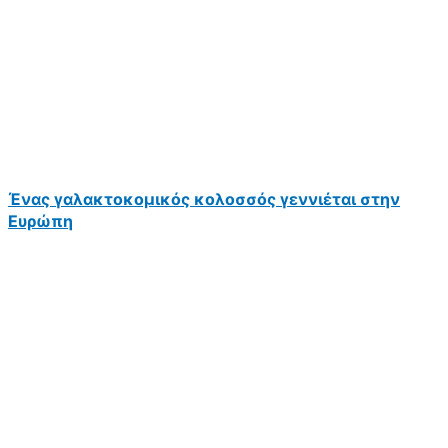
Ένας γαλακτοκομικός κολοσσός γεννιέται στην
Ευρώπη