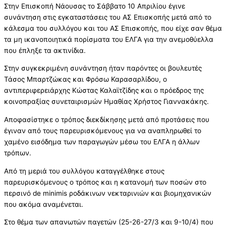
Στην Επισκοπή Νάουσας το Σάββατο 10 Απριλίου έγινε
συνάντηση στις εγκαταστάσεις του ΑΣ Επισκοπής μετά από το
κάλεσμα του συλλόγου και του ΑΣ Επισκοπής, που είχε σαν θέμα
τα μη ικανοποιητικά πορίσματα του ΕΛΓΑ για την ανεμοθύελλα
που έπληξε τα ακτινίδια.
Στην συγκεκριμένη συνάντηση ήταν παρόντες οι βουλευτές
Τάσος Μπαρτζώκας και Φρόσω Καρασαρλίδου, ο
αντιπεριφερειάρχης Κώστας Καλαϊτζίδης και ο πρόεδρος της
κοινοπραξίας συνεταιρισμών Ημαθίας Χρήστος Γιαννακάκης.
Αποφασίστηκε ο τρόπος διεκδίκησης μετά από προτάσεις που
έγιναν από τους παρευρισκόμενους για να αναπληρωθεί το
χαμένο εισόδημα των παραγωγών μέσω του ΕΛΓΑ η άλλων
τρόπων.
Από τη μεριά του συλλόγου καταγγέλθηκε στους
παρευρισκόμενους ο τρόπος και η κατανομή των ποσών στο
περσινό de minimis ροδάκινων νεκταρινιών και βιομηχανικών
που ακόμα αναμένεται.
Στο θέμα των απανωτών παγετών (25-26-27/3 και 9-10/4) που