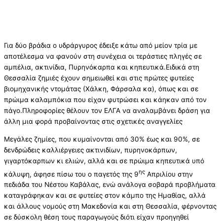
Για δύο βράδια ο υδράργυρος έδειξε κάτω από μείον τρία με
αποτέλεσμα να φανούν στη συνέχεια οι τεράστιες πληγές σε
αμπέλια, ακτινίδια, Πυρηνόκαρπα και κηπευτικά.Ειδικά στη
Θεσσαλία ζημιές έχουν σημειωθεί και στις πρώτες φυτείες
βιομηχανικής ντομάτας (Χάλκη, Φάρσαλα κα), όπως και σε
πρώιμα καλαμπόκια που είχαν φυτρώσει και κάηκαν από τον
πάγο.Πληροφορίες θέλουν τον ΕΛΓΑ να αναλαμβάνει δράση για
άλλη μια φορά προβαίνοντας στις σχετικές αναγγελίες
Μεγάλες ζημίες, που κυμαίνονται από 30% έως και 90%, σε
δενδρώδεις καλλιέργειες ακτινιδίων, πυρηνοκάρπων,
γιγαρτόκαρπων κι ελιών, αλλά και σε πρώιμα κηπευτικά υπό
ης
κάλυψη, άφησε πίσω του ο παγετός της 9
Απριλίου στην
πεδιάδα του Νέστου Καβάλας, ενώ ανάλογα σοβαρά προβλήματα
καταγράφηκαν και σε φυτείες στον κάμπο της Ημαθίας, αλλά
και άλλους νομούς στη Μακεδονία και στη Θεσσαλία, φέρνοντας
σε δύσκολη θέση τους παραγωγούς διότι είχαν προηγηθεί