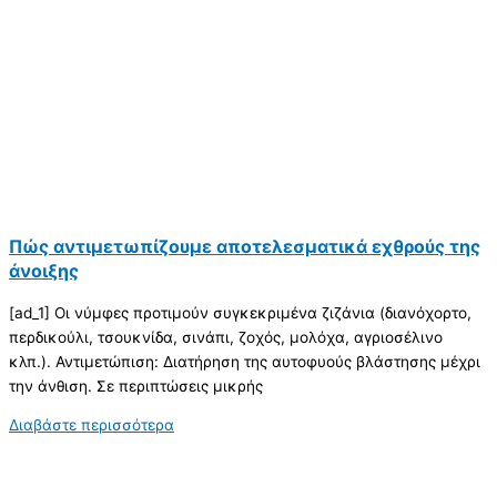
Πώς αντιμετωπίζουμε αποτελεσματικά εχθρούς της
άνοιξης
[ad_1] Οι νύμφες προτιμούν συγκεκριμένα ζιζάνια (διανόχορτο,
περδικούλι, τσουκνίδα, σινάπι, ζοχός, μολόχα, αγριοσέλινο
κλπ.). Αντιμετώπιση: Διατήρηση της αυτοφυούς βλάστησης μέχρι
την άνθιση. Σε περιπτώσεις μικρής
Διαβάστε περισσότερα