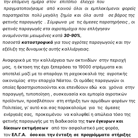
την επόμενη ημέρα στον επιτόπιο έλεγχο που
πραγματοποιήσαμε από κοινού όλοι οι εμπλεκόμενοι φορείς
παρατηρείται πολύ μεγάλη ζημία και όλα αυτά σε βάρος της
φετινής παραγωγής . Σύμφωνα με τις άμεσες παρατηρήσεις , οι
φετινές παραγωγές στα αγροτεμάχια που επλήγησαν
αναμένονται μειωμένες κατά
30-90%
,
ποσοστά
καταστροφικά
για τους αγρότες παραγωγούς και την
εξέλιξη της δυναμικής αυτής καλλιέργειας.
Αναφορικά με την καλλιέργεια των ακτινιδίων στην περιοχή
μας, η έκταση της έχει ξεπεράσει τα 19000 στρέμματα και
αποτελεί μαζί με το σπαράγγι τη ραχοκοκαλιά της αγροτικής
οικονομίας στην επαρχία Νέστου. Οι ομάδες παραγωγών οι
οποίες δραστηριοποιούνται και επενδύουν εδώ και χρόνια στην
παραγωγή, τυποποίηση , συσκευασία και εμπορία αγροτικών
προϊόντων, προσβλέπουν στη στήριξη των αρμόδιων φορέων της
Πολιτείας, γι’ αυτό και σας παρακαλούμε για τις άμεσες
ενέργειές σας, προκειμένου να καλυφθεί η απώλεια τόσο της
φετινής παραγωγής με τη διαδικασία της
των έγκυρων και
δίκαιων εκτιμήσεων
από τον ασφαλιστικό μας φορέα,
τον
ΕΛ.Γ.Α. όσο και την ένταξη σε προγράμματα στήριξης