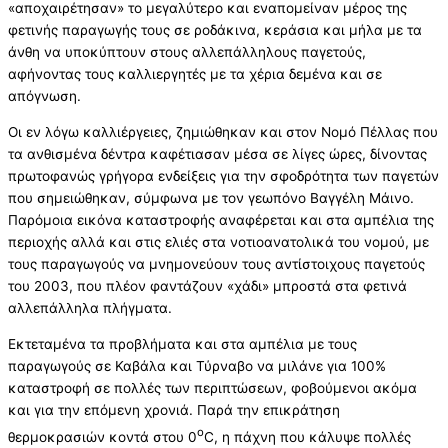
«αποχαιρέτησαν» το μεγαλύτερο και εναπομείναν μέρος της
φετινής παραγωγής τους σε ροδάκινα, κεράσια και μήλα με τα
άνθη να υποκύπτουν στους αλλεπάλληλους παγετούς,
αφήνοντας τους καλλιεργητές με τα χέρια δεμένα και σε
απόγνωση.
Οι εν λόγω καλλιέργειες, ζημιώθηκαν και στον Νομό Πέλλας που
τα ανθισμένα δέντρα καφέτιασαν μέσα σε λίγες ώρες, δίνοντας
πρωτοφανώς γρήγορα ενδείξεις για την σφοδρότητα των παγετών
που σημειώθηκαν, σύμφωνα με τον γεωπόνο Βαγγέλη Μάινο.
Παρόμοια εικόνα καταστροφής αναφέρεται και στα αμπέλια της
περιοχής αλλά και στις ελιές στα νοτιοανατολικά του νομού, με
τους παραγωγούς να μνημονεύουν τους αντίστοιχους παγετούς
του 2003, που πλέον φαντάζουν «χάδι» μπροστά στα φετινά
αλλεπάλληλα πλήγματα.
Εκτεταμένα τα προβλήματα και στα αμπέλια με τους
παραγωγούς σε Καβάλα και Τύρναβο να μιλάνε για 100%
καταστροφή σε πολλές των περιπτώσεων, φοβούμενοι ακόμα
και για την επόμενη χρονιά. Παρά την επικράτηση
o
θερμοκρασιών κοντά στου 0
C, η πάχνη που κάλυψε πολλές