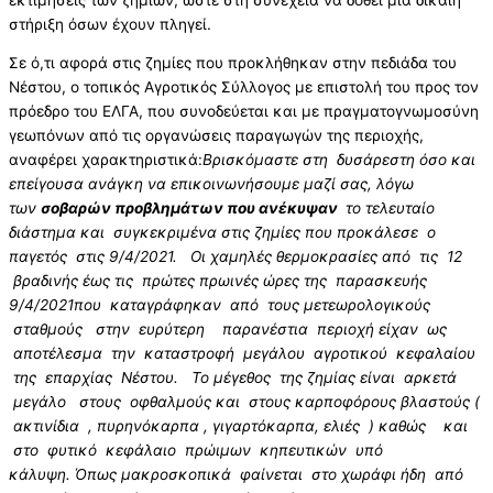
στήριξη όσων έχουν πληγεί.
Σε ό,τι αφορά στις ζημίες που προκλήθηκαν στην πεδιάδα του
Νέστου, ο τοπικός Αγροτικός Σύλλογος με επιστολή του προς τον
πρόεδρο του ΕΛΓΑ, που συνοδεύεται και με πραγματογνωμοσύνη
γεωπόνων από τις οργανώσεις παραγωγών της περιοχής,
αναφέρει χαρακτηριστικά:
Βρισκόμαστε στη δυσάρεστη όσο και
επείγουσα ανάγκη να επικοινωνήσουμε μαζί σας, λόγω
των
σοβαρών προβλημάτων που ανέκυψαν
το τελευταίο
διάστημα και συγκεκριμένα στις ζημίες που προκάλεσε ο
παγετός στις 9/4/2021. Οι χαμηλές θερμοκρασίες από τις 12
βραδινής έως τις πρώτες πρωινές ώρες της παρασκευής
9/4/2021που καταγράφηκαν από τους μετεωρολογικούς
σταθμούς στην ευρύτερη παρανέστια περιοχή είχαν ως
αποτέλεσμα την καταστροφή μεγάλου αγροτικού κεφαλαίου
της επαρχίας Νέστου. Το μέγεθος της ζημίας είναι αρκετά
μεγάλο στους οφθαλμούς και στους καρποφόρους βλαστούς (
ακτινίδια , πυρηνόκαρπα , γιγαρτόκαρπα, ελιές ) καθώς και
στο φυτικό κεφάλαιο πρώιμων κηπευτικών υπό
κάλυψη. Όπως μακροσκοπικά φαίνεται στο χωράφι ήδη από