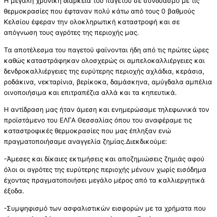
Η μεγάλη χρονική διάρκεια του παγετού σε συνδυασμό με τις
θερμοκρασίες που έφταναν πολύ κάτω από τους 0 βαθμούς
Κελσίου έφεραν την ολοκληρωτική καταστροφή και σε
απόγνωση τους αγρότες της περιοχής μας.
Τα αποτέλεσμα του παγετού φαίνονται ήδη από τις πρώτες ώρες
καθώς καταστράφηκαν ολοσχερώς οι αμπελοκαλλιέργειες και
δενδροκαλλιέργειες της ευρύτερης περιοχής αχλάδια, κεράσια,
ροδάκινα, νεκταρίνια, βερίκοκα, δαμάσκηνα, αμύγδαλα αμπέλια
οινοποιήσιμα και επιτραπέζια αλλά και τα κηπευτικά.
Η αντίδραση μας ήταν άμεση και ενημερώσαμε τηλεφωνικά τον
προϊστάμενο του ΕΛΓΑ Θεσσαλίας όπου του αναφέραμε τις
καταστροφικές θερμοκρασίες που μας έπληξαν ενώ
πραγματοποιήσαμε αναγγελία ζημίας.Διεκδικούμε:
-Άμεσες και δίκαιες εκτιμήσεις και αποζημιώσεις ζημιάς αφού
όλοι οι αγρότες της ευρύτερης περιοχής μένουν χωρίς εισόδημα
έχοντας πραγματοποιήσει μεγάλο μέρος από τα καλλιεργητικά
έξοδα.
-Συμψηφισμό των ασφαλιστικών εισφορών με τα χρήματα που