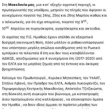
Στη
Μακεδονία μας
, μια κατ΄ εξοχήν αγροτική περιοχή, οι
πρωταγωνιστές της υπαίθρου, μετρούν τις πληγές που άφησαν οι
συνεχόμενοι παγετοί της 24ης, 25ης και 26ης Μαρτίου καθώς και
ης
ο τελειωτικός, για ότι είχε απομείνει, παγετοί της 9
,
ης
10
Απριλίου σε πυρηνόκαρπα, γιγαρτόκαρπα και ακτινίδια.
Οι αγρότες της Π.Ε. Ημαθίας έχουν επέλθει σε εξαιρετικά
δυσχερή οικονομική θέση, πόσο μάλλον οι ροδακινοπαραγωγοί
που υπέστησαν μεγάλη απώλεια εισοδήματος από το Ρωσικό
εμπάργκο τα τελευταία 8 έτη και δεν τους καταβάλλονται
ΑΔΙΚΩΣ, αποζημιώσεις για 4 συνεχόμενα έτη (2017-2020) από
τον ΕΛΓΑ για τις μεγάλες ζημιές από τις έντονες και άκαιρες
βροχοπτώσεις.
Καλούμε τον Πρωθυπουργό , Κυριάκο Μητσοτάκη, τον ΥπΑΑΤ,
Σπήλιο Λιβανό, τον Πρόεδρο του ΕΛΓΑ, Ανδρέα Λυκουρέντζο, τον
Περιφερειάρχη Κεντρικής Μακεδονίας, Απόστολο Τζιτζικώστα,
στη δύσκολη αυτή συγκυρία που βιώνουμε, με καταστροφές
άνευ προηγουμένου στις καλλιέργειες , να επισκεφτούν άμεσα
την Ημαθία , να δουν ιδίοις όμμασι το τεράστιο μέγεθος των