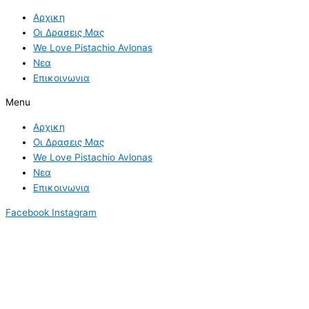
Skip
Αρχικη
to
Οι Δρασεις Μας
content
We Love Pistachio Avlonas
Νεα
Επικοινωνια
Menu
Αρχικη
Οι Δρασεις Μας
We Love Pistachio Avlonas
Νεα
Επικοινωνια
Facebook
Instagram