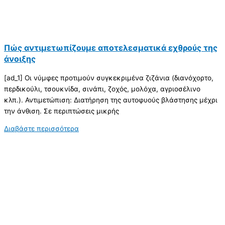
Πώς αντιμετωπίζουμε αποτελεσματικά εχθρούς της
άνοιξης
[ad_1] Οι νύμφες προτιμούν συγκεκριμένα ζιζάνια (διανόχορτο,
περδικούλι, τσουκνίδα, σινάπι, ζοχός, μολόχα, αγριοσέλινο
κλπ.). Αντιμετώπιση: Διατήρηση της αυτοφυούς βλάστησης μέχρι
την άνθιση. Σε περιπτώσεις μικρής
Διαβάστε περισσότερα