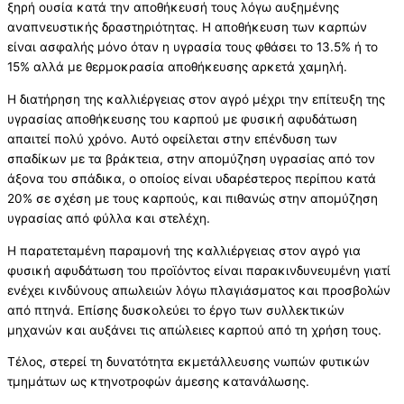
ξηρή ουσία κατά την αποθήκευσή τους λόγω αυξημένης
αναπνευστικής δραστηριότητας. Η αποθήκευση των καρπών
είναι ασφαλής μόνο όταν η υγρασία τους φθάσει το 13.5% ή το
15% αλλά με θερμοκρασία αποθήκευσης αρκετά χαμηλή.
Η διατήρηση της καλλιέργειας στον αγρό μέχρι την επίτευξη της
υγρασίας αποθήκευσης του καρπού με φυσική αφυδάτωση
απαιτεί πολύ χρόνο. Αυτό οφείλεται στην επένδυση των
σπαδίκων με τα βράκτεια, στην απομύζηση υγρασίας από τον
άξονα του σπάδικα, ο οποίος είναι υδαρέστερος περίπου κατά
20% σε σχέση με τους καρπούς, και πιθανώς στην απομύζηση
υγρασίας από φύλλα και στελέχη.
Η παρατεταμένη παραμονή της καλλιέργειας στον αγρό για
φυσική αφυδάτωση του προϊόντος είναι παρακινδυνευμένη γιατί
ενέχει κινδύνους απωλειών λόγω πλαγιάσματος και προσβολών
από πτηνά. Επίσης δυσκολεύει το έργο των συλλεκτικών
μηχανών και αυξάνει τις απώλειες καρπού από τη χρήση τους.
Τέλος, στερεί τη δυνατότητα εκμετάλλευσης νωπών φυτικών
τμημάτων ως κτηνοτροφών άμεσης κατανάλωσης.