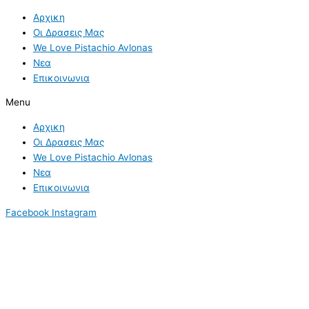
Skip
Αρχικη
to
Οι Δρασεις Μας
content
We Love Pistachio Avlonas
Νεα
Επικοινωνια
Menu
Αρχικη
Οι Δρασεις Μας
We Love Pistachio Avlonas
Νεα
Επικοινωνια
Facebook
Instagram