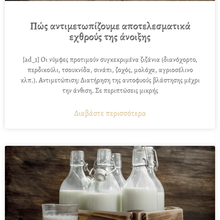
Πώς αντιμετωπίζουμε αποτελεσματικά
εχθρούς της άνοιξης
[ad_1] Οι νύμφες προτιμούν συγκεκριμένα ζιζάνια (διανόχορτο,
περδικούλι, τσουκνίδα, σινάπι, ζοχός, μολόχα, αγριοσέλινο
κλπ.). Αντιμετώπιση: Διατήρηση της αυτοφυούς βλάστησης μέχρι
την άνθιση. Σε περιπτώσεις μικρής
Διαβάστε περισσότερα