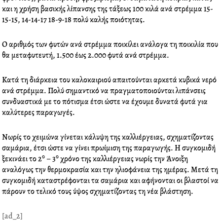
o
r
i
e
και η χρήση βασικής λίπανσης της τάξεως 100 κιλά ανά στρέμμα 15-
k
n
s
15-15, 14-14-17 18-9-18 πολύ καλής ποιότητας.
t
Ο αριθμός των φυτών ανά στρέμμα ποικίλει ανάλογα τη ποικιλία που
θα μεταφυτευτή, 1.500 έως 2.000 φυτά ανά στρέμμα.
Κατά τη διάρκεια του καλοκαιριού απαιτούνται αρκετά κυβικά νερό
ανά στρέμμα. Πολύ σημαντικό να πραγματοποιούνται λιπάνσεις
συνδυαστικά με το πότισμα έτσι ώστε να έχουμε δυνατά φυτά για
καλύτερες παραγωγές.
Νωρίς το χειμώνα γίνεται κάλυψη της καλλιέργειας, σχηματίζοντας
σαμάρια, έτσι ώστε να γίνει πρωίμιση της παραγωγής. Η συγκομιδή
ο
ο
ξεκινάει το 2
– 3
χρόνο της καλλιέργειας νωρίς την Άνοιξη
αναλόγως την θερμοκρασία και την ηλιοφάνεια της ημέρας. Μετά τη
συγκομιδή καταστρέφονται τα σαμάρια και αφήνονται οι βλαστοί να
πάρουν το τελικό τους ύψος σχηματίζοντας τη νέα βλάστηση.
[ad_2]