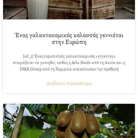
Ένας γαλακτοκομικός κολοσσός γεννιέται
στην Ευρώπη
[ad_1] Ένας ευρωπαϊκός γαλακτοκομικός «γίγαντας»
ετοιμάζεται να γεννηθεί, καθώς η Arla Foods από τη Δανία και η
DMK Group από τη Γερμανία ανακοίνωσαν την πρόθεσή
Διαβάστε περισσότερα