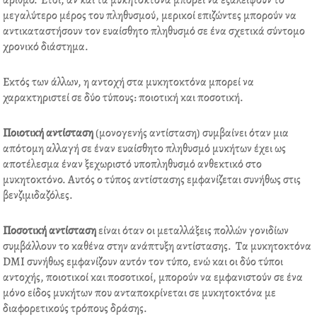
αριθμό. Έτσι, αν και τα μυκητοκτόνα μπορεί να εξαλείψουν το
μεγαλύτερο μέρος του πληθυσμού, μερικοί επιζώντες μπορούν να
αντικαταστήσουν τον ευαίσθητο πληθυσμό σε ένα σχετικά σύντομο
χρονικό διάστημα.
Εκτός των άλλων, η αντοχή στα μυκητοκτόνα μπορεί να
χαρακτηριστεί σε δύο τύπους: ποιοτική και ποσοτική.
Ποιοτική αντίσταση
(μονογενής αντίσταση) συμβαίνει όταν μια
απότομη αλλαγή σε έναν ευαίσθητο πληθυσμό μυκήτων έχει ως
αποτέλεσμα έναν ξεχωριστό υποπληθυσμό ανθεκτικό στο
μυκητοκτόνο. Αυτός ο τύπος αντίστασης εμφανίζεται συνήθως στις
βενζιμιδαζόλες.
Ποσοτική αντίσταση
είναι όταν οι μεταλλάξεις πολλών γονιδίων
συμβάλλουν το καθένα στην ανάπτυξη αντίστασης. Τα μυκητοκτόνα
DMI συνήθως εμφανίζουν αυτόν τον τύπο, ενώ και οι δύο τύποι
αντοχής, ποιοτικοί και ποσοτικοί, μπορούν να εμφανιστούν σε ένα
μόνο είδος μυκήτων που ανταποκρίνεται σε μυκητοκτόνα με
διαφορετικούς τρόπους δράσης.