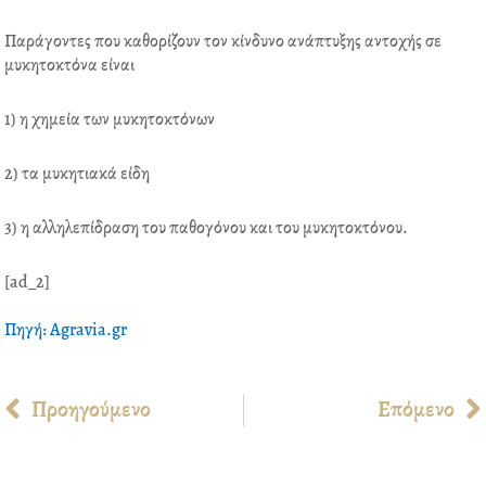
Παράγοντες που καθορίζουν τον κίνδυνο ανάπτυξης αντοχής σε
μυκητοκτόνα είναι
1) η χημεία των μυκητοκτόνων
2) τα μυκητιακά είδη
3) η αλληλεπίδραση του παθογόνου και του μυκητοκτόνου.
[ad_2]
Πηγή: Agravia.gr
Prev
Προηγούμενο
Επόμενο