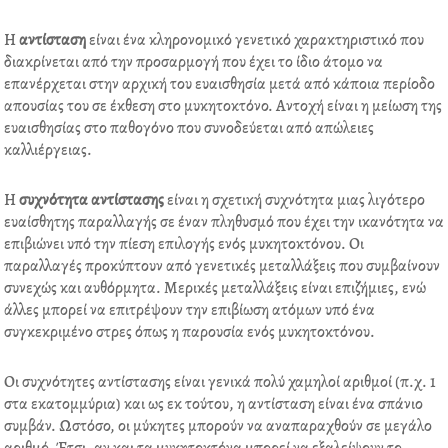
o
r
i
e
k
n
s
Η
αντίσταση
είναι ένα κληρονομικό γενετικό χαρακτηριστικό που
t
διακρίνεται από την προσαρμογή που έχει το ίδιο άτομο να
επανέρχεται στην αρχική του ευαισθησία μετά από κάποια περίοδο
απουσίας του σε έκθεση στο μυκητοκτόνο. Αντοχή είναι η μείωση της
ευαισθησίας στο παθογόνο που συνοδεύεται από απώλειες
καλλιέργειας.
Η
συχνότητα αντίστασης
είναι η σχετική συχνότητα μιας λιγότερο
ευαίσθητης παραλλαγής σε έναν πληθυσμό που έχει την ικανότητα να
επιβιώνει υπό την πίεση επιλογής ενός μυκητοκτόνου. Οι
παραλλαγές προκύπτουν από γενετικές μεταλλάξεις που συμβαίνουν
συνεχώς και αυθόρμητα. Μερικές μεταλλάξεις είναι επιζήμιες, ενώ
άλλες μπορεί να επιτρέψουν την επιβίωση ατόμων υπό ένα
συγκεκριμένο στρες όπως η παρουσία ενός μυκητοκτόνου.
Οι συχνότητες αντίστασης είναι γενικά πολύ χαμηλοί αριθμοί (π.χ. 1
στα εκατομμύρια) και ως εκ τούτου, η αντίσταση είναι ένα σπάνιο
συμβάν. Ωστόσο, οι μύκητες μπορούν να αναπαραχθούν σε μεγάλο