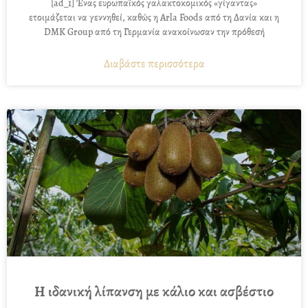
[ad_1] Ένας ευρωπαϊκός γαλακτοκομικός «γίγαντας»
ετοιμάζεται να γεννηθεί, καθώς η Arla Foods από τη Δανία και η
DMK Group από τη Γερμανία ανακοίνωσαν την πρόθεσή
Διαβάστε περισσότερα
Η ιδανική λίπανση με κάλιο και ασβέστιο