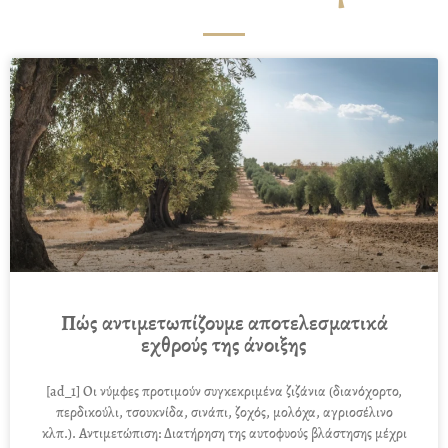
Πώς αντιμετωπίζουμε αποτελεσματικά
εχθρούς της άνοιξης
[ad_1] Οι νύμφες προτιμούν συγκεκριμένα ζιζάνια (διανόχορτο,
περδικούλι, τσουκνίδα, σινάπι, ζοχός, μολόχα, αγριοσέλινο
κλπ.). Αντιμετώπιση: Διατήρηση της αυτοφυούς βλάστησης μέχρι