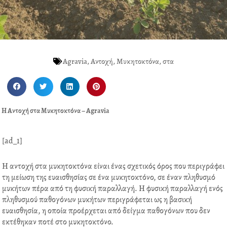
Agravia
,
Αντοχή
,
Μυκητοκτόνα
,
στα
S
S
S
S
h
h
h
h
a
a
a
a
Η Αντοχή στα Μυκητοκτόνα – Agravia
r
r
r
r
e
e
e
e
o
o
o
o
[ad_1]
n
n
n
n
f
t
l
p
Η αντοχή στα μυκητοκτόνα είναι ένας σχετικός όρος που περιγράφει
a
w
i
i
τη μείωση της ευαισθησίας σε ένα μυκητοκτόνο, σε έναν πληθυσμό
c
i
n
n
μυκήτων πέρα από τη φυσική παραλλαγή. Η φυσική παραλλαγή ενός
e
t
k
t
πληθυσμού παθογόνων μυκήτων περιγράφεται ως η βασική
b
t
e
e
ευαισθησία, η οποία προέρχεται από δείγμα παθογόνων που δεν
o
e
d
r
εκτέθηκαν ποτέ στο μυκητοκτόνο.