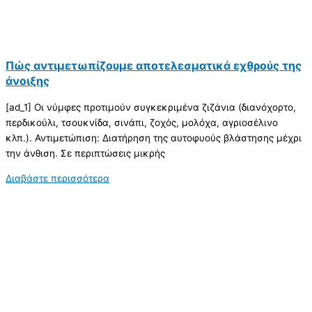
Πώς αντιμετωπίζουμε αποτελεσματικά εχθρούς της
άνοιξης
[ad_1] Οι νύμφες προτιμούν συγκεκριμένα ζιζάνια (διανόχορτο,
περδικούλι, τσουκνίδα, σινάπι, ζοχός, μολόχα, αγριοσέλινο
κλπ.). Αντιμετώπιση: Διατήρηση της αυτοφυούς βλάστησης μέχρι
την άνθιση. Σε περιπτώσεις μικρής
Διαβάστε περισσότερα