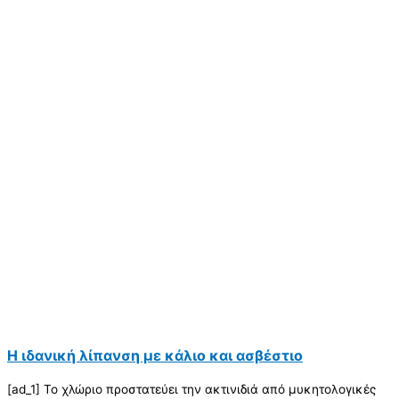
Η ιδανική λίπανση με κάλιο και ασβέστιο
[ad_1] Το χλώριο προστατεύει την ακτινιδιά από μυκητολογικές