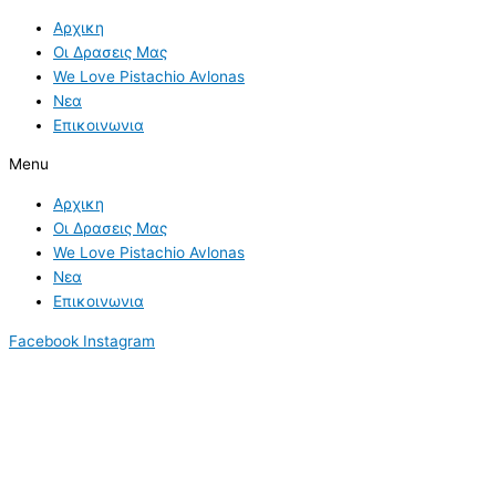
Skip
Αρχικη
to
Οι Δρασεις Μας
content
We Love Pistachio Avlonas
Νεα
Επικοινωνια
Menu
Αρχικη
Οι Δρασεις Μας
We Love Pistachio Avlonas
Νεα
Επικοινωνια
Facebook
Instagram