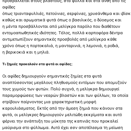
προσβάλλεται στους βλαστούς, στα φύλλα και στα άνθη από τις
αφίδες
όπως τριανταφυλλιές, πετούνιες, σερφίνιες, χρυσάνθεμα και ιβίσκ
καθώς και αρωματικά φυτά όπως ο βασιλικός, ο δύοσμος και
η μέντα προσβάλλονται από μελίγκρα παρόλο που διαθέτουν
εντομοαπωθητικές ιδιότητες. Τέλος, πολλά καρποφόρα δέντρα
αντιμετωπίζουν σημαντικές προσβολές από μελίγκρα κάθε
χρόνο όπως η πορτοκαλιά, η μανταρινιά, η λεμονιά, η ροδιά,
η βερικοκιά και η μηλιά.
Τι ζημιές προκαλούν στα φυτά οι αφίδες;
Οι αφίδες δημιουργούν σημαντικές ζημίες στα φυτά
αναπτύσσοντας μεγάλους πληθυσμούς εντόμων που απομυζούν
τους χυμούς των φυτών. Πολύ συχνά, η μελίγκρα δημιουργεί
παραμορφώσεις των νεαρών βλαστών και των φύλλων, τα οποία
στρίβουν παίρνοντας μια χαρακτηριστική μορφή
καρουλιάσματος. Εκτός από την άμεση ζημιά που κάνουν στα
φυτά, οι μελίγκρες δημιουργούν μελιτώδη εκκρίματα και αυτό
φέρνει την ανάπτυξη του μύκητα της καπνιάς που προκαλεί
μαύρισμα στο φύλλωμα. Αυτό έχει σσν αποτέλεσμα τη μείωση