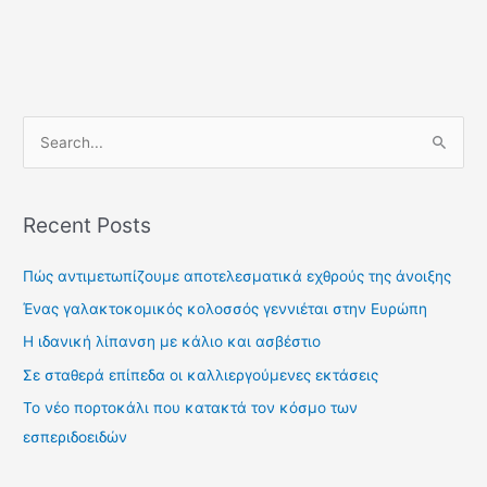
S
e
a
Recent Posts
r
c
Πώς αντιμετωπίζουμε αποτελεσματικά εχθρούς της άνοιξης
h
Ένας γαλακτοκομικός κολοσσός γεννιέται στην Ευρώπη
f
Η ιδανική λίπανση με κάλιο και ασβέστιο
o
Σε σταθερά επίπεδα οι καλλιεργούμενες εκτάσεις
r
Το νέο πορτοκάλι που κατακτά τον κόσμο των
:
εσπεριδοειδών