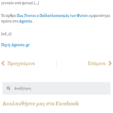
o
r
i
e
γεννούν από φυτικά […]
k
n
s
t
Το άρθρο
Πως Γίνεται ο Πολλαπλασιασμός των Φυτών;
εμφανίστηκε
πρώτα στο
Agravia
.
[ad_2]
Πηγή: Agravia.gr
Prev
Προηγούμενο
Επόμενο
Search
Ακολουθήστε μας στο Facebook