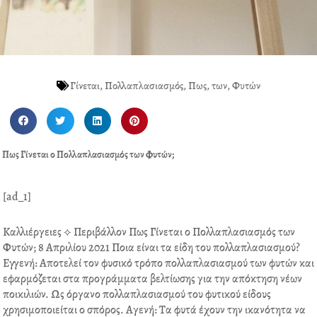
Γίνεται
,
Πολλαπλασιασμός
,
Πως
,
των
,
Φυτών
S
S
S
S
h
h
h
h
a
a
a
a
Πως Γίνεται ο Πολλαπλασιασμός των Φυτών;
r
r
r
r
e
e
e
e
o
o
o
o
[ad_1]
n
n
n
n
f
t
l
p
Καλλιέργειες ⟡ Περιβάλλον Πως Γίνεται ο Πολλαπλασιασμός των
a
w
i
i
Φυτών; 8 Απριλίου 2021 Ποια είναι τα είδη του πολλαπλασιασμού?
c
i
n
n
Εγγενή: Αποτελεί τον φυσικό τρόπο πολλαπλασιασμού των φυτών και
e
t
k
t
εφαρμόζεται στα προγράμματα βελτίωσης για την απόκτηση νέων
b
t
e
e
ποικιλιών. Ως όργανο πολλαπλασιασμού του φυτικού είδους
o
e
d
r
χρησιμοποιείται ο σπόρος. Αγενή: Τα φυτά έχουν την ικανότητα να