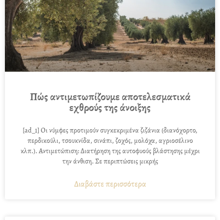
Πώς αντιμετωπίζουμε αποτελεσματικά
εχθρούς της άνοιξης
[ad_1] Οι νύμφες προτιμούν συγκεκριμένα ζιζάνια (διανόχορτο,
περδικούλι, τσουκνίδα, σινάπι, ζοχός, μολόχα, αγριοσέλινο
κλπ.). Αντιμετώπιση: Διατήρηση της αυτοφυούς βλάστησης μέχρι
την άνθιση. Σε περιπτώσεις μικρής
Διαβάστε περισσότερα