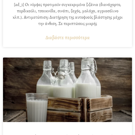
[ad_1] Οι νύμφες προτιμούν συγκεκριμένα ζιζάνια (διανόχορτο,
περδικούλι, τσουκνίδα, σινάπι, ζοχός, μολόχα, αγριοσέλινο
κλπ.). Αντιμετώπιση: Διατήρηση της αυτοφυούς βλάστησης μέχρι
την άνθιση. Σε περιπτώσεις μικρής
Διαβάστε περισσότερα