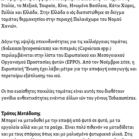
o
r
i
e
Ιταλία, το Μεξικό, Τουρκία, Κίνα, Ηνωμένο Βασίλειο, Κάτω Χώρες,
k
n
s
Γαλλία και Ελλάδα. Στην Ελλάδα ο ιός διαπιστώθηκε σε δείγμα
t
τομάτας
θερμοκηπίου στην περιοχή Παλαιόχωρα του Νομού
Χανιών.
Λόγω της υψηλής επικινδυνότητας για τις
καλλιέργειας
τομάτας
(Solanum lycopersicum) και πιπεριάς (Capsicum spp.)
περιλαμβάνεται στην λίστα του Ευρωπαϊκού και Μεσογειακού
Οργανισμού Προστασίας φυτών (EPPO). Από τον Νοέμβριο 2019, η
Ευρωπαϊκή ‘Ένωση έχει λάβει μέτρα για την αποφυγή εισαγωγής και
περεταίρω εξάπλωσης του ιού.
Οι πιο ευαίσθητες ποικιλίες τομάτας είναι αυτές που διαθέτουν
γονίδια ανθεκτικότητας ενάντια άλλων ιών του γένους Tobamovirus.
Τρόπος Μετάδοσης
Μπορεί να μεταδοθεί με την επαφή από φυτό σε φυτό, με τα
εργαλεία αλλά και με τα ρούχα. Είναι πολύ πιθανόν να μεταδίδεται
και με τους σπόρους όπως και με μολυσμένο φυτωριακό υλικό. Στις