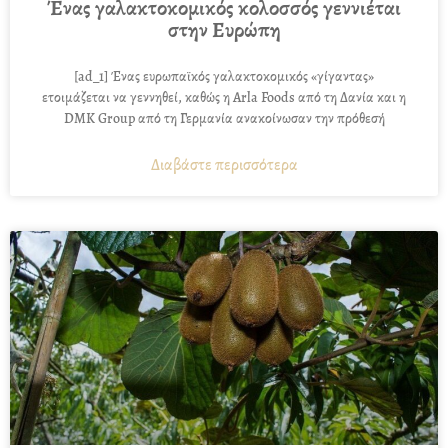
Ένας γαλακτοκομικός κολοσσός γεννιέται
στην Ευρώπη
[ad_1] Ένας ευρωπαϊκός γαλακτοκομικός «γίγαντας»
ετοιμάζεται να γεννηθεί, καθώς η Arla Foods από τη Δανία και η
DMK Group από τη Γερμανία ανακοίνωσαν την πρόθεσή
Διαβάστε περισσότερα