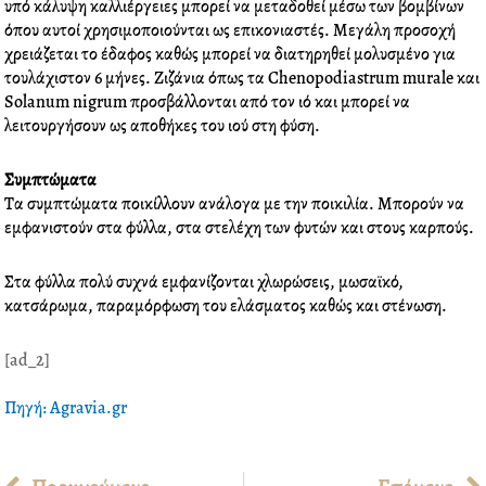
υπό κάλυψη καλλιέργειες μπορεί να μεταδοθεί μέσω των βομβίνων
όπου αυτοί χρησιμοποιούνται ως επικονιαστές. Μεγάλη προσοχή
χρειάζεται το έδαφος καθώς μπορεί να διατηρηθεί μολυσμένο για
τουλάχιστον 6 μήνες. Ζιζάνια όπως τα Chenopodiastrum murale και
Solanum nigrum προσβάλλονται από τον ιό και μπορεί να
λειτουργήσουν ως αποθήκες του ιού στη φύση.
Συμπτώματα
Τα συμπτώματα ποικίλλουν ανάλογα με την ποικιλία. Μπορούν να
εμφανιστούν στα φύλλα, στα στελέχη των φυτών και στους καρπούς.
Στα φύλλα πολύ συχνά εμφανίζονται χλωρώσεις, μωσαϊκό,
κατσάρωμα, παραμόρφωση του ελάσματος καθώς και στένωση.
[ad_2]
Πηγή: Agravia.gr
Prev